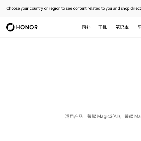
Choose your country or region to see content related to you and shop directl
国补
手机
笔记本
适用产品：