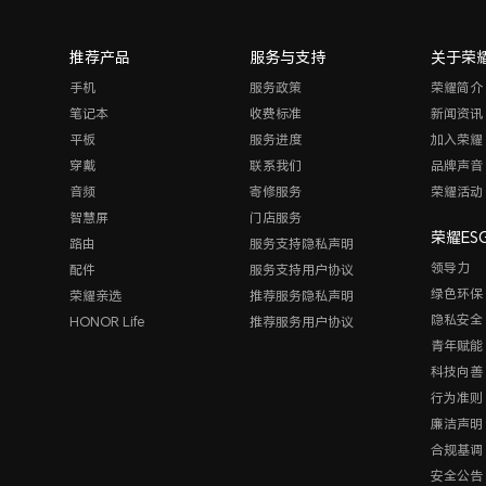
推荐产品
服务与支持
关于荣
手机
服务政策
荣耀简介
笔记本
收费标准
新闻资讯
平板
服务进度
加入荣耀
穿戴
联系我们
品牌声音
音频
寄修服务
荣耀活动
智慧屏
门店服务
荣耀ES
路由
服务支持隐私声明
领导力
配件
服务支持用户协议
绿色环保
荣耀亲选
推荐服务隐私声明
隐私安全
HONOR Life
推荐服务用户协议
青年赋能
科技向善
行为准则
廉洁声明
合规基调
安全公告