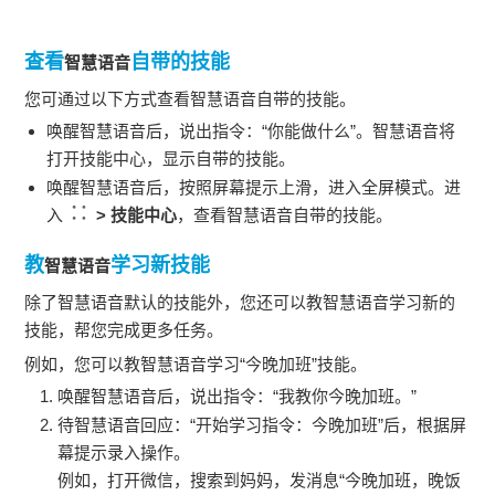
查看
自带的技能
智慧语音
您可通过以下方式查看
智慧语音
自带的技能。
唤醒
智慧语音
后，说出指令：“你能做什么”。
智慧语音
将
打开技能中心，显示自带的技能。
唤醒
智慧语音
后，按照屏幕提示上滑，进入全屏模式。进
入
>
技能中心
，查看
智慧语音
自带的技能。
教
学习新技能
智慧语音
除了
智慧语音
默认的技能外，您还可以教
智慧语音
学习新的
技能，帮您完成更多任务。
例如，您可以教
智慧语音
学习“今晚加班”技能。
唤醒
智慧语音
后，说出指令：“我教你今晚加班。”
待
智慧语音
回应：“开始学习指令：今晚加班”后，根据屏
幕提示录入操作。
例如，打开微信，搜索到妈妈，发消息“今晚加班，晚饭