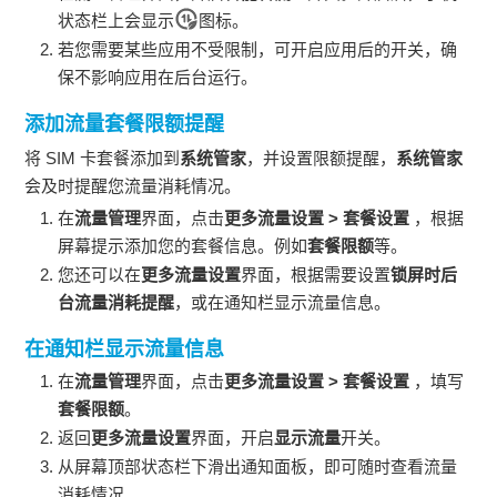
状态栏上会显示
图标。
若您需要某些应用不受限制，可开启应用后的开关，确
保不影响应用在后台运行。
添加流量套餐限额提醒
将 SIM 卡套餐添加到
系统管家
，并设置限额提醒，
系统管家
会及时提醒您流量消耗情况。
在
流量管理
界面，点击
更多流量设置
>
套餐设置
，根据
屏幕提示添加您的套餐信息。例如
套餐限额
等。
您还可以在
更多流量设置
界面，根据需要设置
锁屏时后
台流量消耗提醒
，或在通知栏显示流量信息。
在通知栏显示流量信息
在
流量管理
界面，点击
更多流量设置
>
套餐设置
，填写
套餐限额
。
返回
更多流量设置
界面，开启
显示流量
开关。
从屏幕顶部状态栏下滑出通知面板，即可随时查看流量
消耗情况。