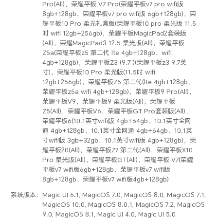
Pro(All)，荣耀平板 V7 Pro(荣耀平板v7 pro wifi版
8gb+128gb、荣耀平板v7 pro wifi版 6gb+128gb)，荣
耀平板10 Pro 柔光礼盒版(荣耀平板10 pro 柔光版 11.5
吋 wifi 12gb+256gb)，荣耀平板MagicPad2套装版
(All)，荣耀MagicPad3 12.5 柔光版(All)，荣耀平板
Z5a(荣耀平板z5 第二代 lte 4gb+128gb、wifi
4gb+128gb)，荣耀平板Z3 (9.7")(荣耀平板z3 9.7英
寸)，荣耀平板10 Pro 柔光版(11.5吋 wifi
12gb+256gb)，荣耀平板Z5 第二代(lte 4gb+128gb、
荣耀平板z5a wifi 4gb+128gb)，荣耀平板9 Pro(All)，
荣耀平板V9，荣耀平板9 柔光版(All)，荣耀平板
Z5(All)，荣耀平板V6，荣耀平板GT Pro套装版(All)，
荣耀平板6(10.1英寸wifi版 4gb+64gb、10.1英寸全网
通 4gb+128gb、10.1英寸全网通 4gb+64gb、10.1英
寸wifi版 3gb+32gb、10.1英寸wifi版 4gb+128gb)，荣
耀平板20(All)，荣耀平板Z7 第二代(All)，荣耀平板X10
Pro 柔光版(All)，荣耀平板GT(All)，荣耀平板 V7(荣耀
平板v7 wifi版6gb+128gb、荣耀平板v7 wifi版
8gb+128gb、荣耀平板v7 wifi版4gb+128gb)
系统版本：
Magic UI 6.1, MagicOS 7.0, MagicOS 8.0, MagicOS 7.1,
MagicOS 10.0, MagicOS 8.0.1, MagicOS 7.2, MagicOS
9.0, MagicOS 8.1, Magic UI 4.0, Magic UI 5.0