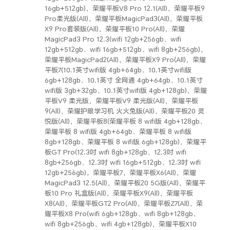
16gb+512gb)，荣耀平板V8 Pro 12.1(All)，荣耀平板9
Pro柔光版(All)，荣耀平板MagicPad3(All)，荣耀平板
X9 Pro套装版(All)，荣耀平板10 Pro(All)，荣耀
MagicPad3 Pro 12.3(wifi 12gb+256gb、wifi
12gb+512gb、wifi 16gb+512gb、wifi 8gb+256gb)，
荣耀平板MagicPad2(All)，荣耀平板X9 Pro(All)，荣耀
平板7(10.1英寸wifi版 4gb+64gb、10.1英寸wifi版
6gb+128gb、10.1英寸 全网通 4gb+64gb、10.1英寸
wifi版 3gb+32gb、10.1英寸wifi版 4gb+128gb)，荣耀
平板V9 柔光版，荣耀平板V9 柔光版(All)，荣耀平板
9(All)，荣耀护眼学习机 火火兔版(All)，荣耀平板20 灵
悦版(All)，荣耀平板8(荣耀平板 8 wifi版 4gb+128gb、
荣耀平板 8 wifi版 4gb+64gb、荣耀平板 8 wifi版
8gb+128gb、荣耀平板 8 wifi版 6gb+128gb)，荣耀平
板GT Pro(12.3吋 wifi 8gb+128gb、12.3吋 wifi
8gb+256gb、12.3吋 wifi 16gb+512gb、12.3吋 wifi
12gb+256gb)，荣耀平板7，荣耀平板X6(All)，荣耀
MagicPad3 12.5(All)，荣耀平板20 5G版(All)，荣耀平
板10 Pro 礼盒版(All)，荣耀平板X9(All)，荣耀平板
X8(All)，荣耀平板GT2 Pro(All)，荣耀平板Z7(All)，荣
耀平板X8 Pro(wifi 6gb+128gb、wifi 8gb+128gb、
wifi 8gb+256gb、wifi 4gb+128gb)，荣耀平板X10