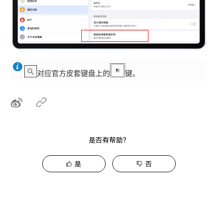
对应官方皮套键盘上的
键。
是否有帮助？
是
否