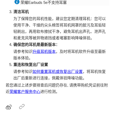
荣耀Earbuds 5e不支持耳塞
清洁耳机
为了保障您的耳机性能，建议您定期清理耳机：您可以
使用干净、干燥的尖头棉签将耳机网罩的脏污及耳垢轻
轻刷出，再用软布擦拭干净，避免耳机出声孔、泄声孔
和麦克风等被异物遮挡或者堵塞影响降噪体验。
确保您的耳机是最新版本：
请参考知识
升级耳机版本
，及时将耳机软件升级至最新
版本体验。
重连和恢复出厂设置
请参考知识
如何重置耳机或恢复出厂设置
，将耳机恢复
出厂后重新进行连接，佩戴体验降噪功能。
若您通过上述步骤排查后问题仍存在, 请携带购机凭证前往附
近
荣耀客户服务中心
进行检测。