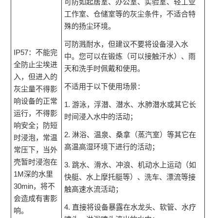
可防如起居室、办公室、实验室、轻工业
工作室、仓储室等的灰尘条件，不适合特
殊的扬尘环境。
可防溅耐水，但建议不要将设备浸入水
IP57：不能完
中。您可以在锻炼（可以接触汗水）、雨
全防止尘埃进
天和洗手时佩戴和使用。
入，但进入的
不适用于以下使用场景：
灰尘量不得影
响设备的正常
1. 游泳，浮潜、潜水、水肺潜水或其它长
运行，不得影
时间浸入水中的活动；
响安全；防短
2. 淋浴、温泉、桑拿（蒸汽室）等其它在
时浸泡，常温
高温高湿环境下进行的活动；
常压下，当外
壳暂时浸泡在
3. 跳水、滑水、冲浪、机动水上运动（如
1M深的水里
快艇、水上摩托艇等）、洗车、漂流等接
30min，将不
触高速水流活动；
会造成有害影
4. 直接将设备暴露在水龙头、软管、水疗
响。