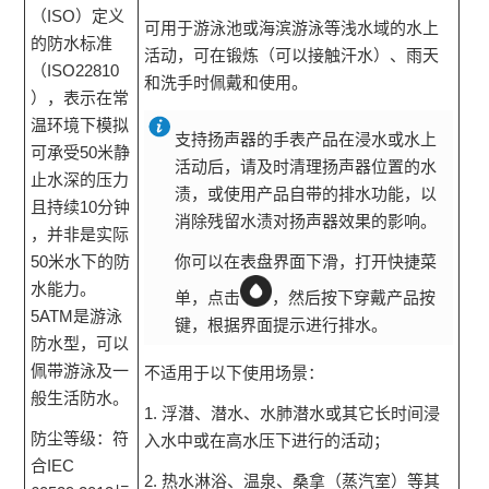
（ISO）定义
可用于游泳池或海滨游泳等浅水域的水上
的防水标准
活动，可在锻炼（可以接触汗水）、雨天
（ISO22810
和洗手时佩戴和使用。
），表示在常
温环境下模拟
支持扬声器的手表产品在浸水或水上
可承受50米静
活动后，请及时清理扬声器位置的水
止水深的压力
渍，或使用产品自带的排水功能，以
且持续10分钟
消除残留水渍对扬声器效果的影响。
，并非是实际
50米水下的防
你可以在表盘界面下滑，打开快捷菜
水能力。
单，点击
，然后按下穿戴产品按
5ATM是游泳
键，根据界面提示进行排水。
防水型，可以
佩带游泳及一
不适用于以下使用场景：
般生活防水。
1. 浮潜、潜水、水肺潜水或其它长时间浸
防尘等级：符
入水中或在高水压下进行的活动；
合IEC
2. 热水淋浴、温泉、桑拿（蒸汽室）等其