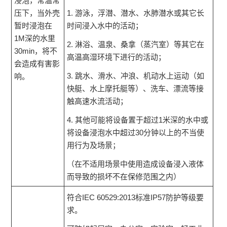
浸泡，常温常
压下，当外壳
1. 游泳，浮潜、潜水、水肺潜水或其它长
暂时浸泡在
时间浸入水中的活动；
1M深的水里
2. 淋浴、温泉、桑拿（蒸汽室）等其它在
30min，将不
高温高湿环境下进行的活动；
会造成有害影
3. 跳水、滑水、冲浪、机动水上运动（如
响。
快艇、水上摩托艇等）、洗车、漂流等接
触高速水流活动；
4. 其他可能将设备置于超过1米深的水中或
将设备浸泡水中超过30分钟以上的不当使
用行为及场景；
（在不适用场景中使用造成设备浸入液体
而导致的损坏不在保修范围之内）
符合IEC 60529:2013标准IP57防护等级要
求。