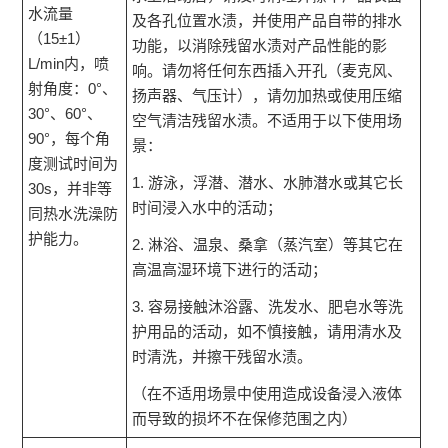
水流量
及各孔位置水渍，并使用产品自带的排水
（15±1）
功能，以消除残留水渍对产品性能的影
L/min内，喷
响。请勿将任何东西插入开孔（麦克风、
射角度：0°、
扬声器、气压计），请勿加热或使用压缩
30°、60°、
空气清洁残留水渍。不适用于以下使用场
90°，每个角
景：
度测试时间为
1. 游泳，浮潜、潜水、水肺潜水或其它长
30s，并非等
时间浸入水中的活动；
同热水洗澡防
护能力。
2. 淋浴、温泉、桑拿（蒸汽室）等其它在
高温高湿环境下进行的活动；
3. 容易接触沐浴露、洗发水、肥皂水等洗
护用品的活动，如不慎接触，请用清水及
时清洗，并擦干残留水渍。
（在不适用场景中使用造成设备浸入液体
而导致的损坏不在保修范围之内）