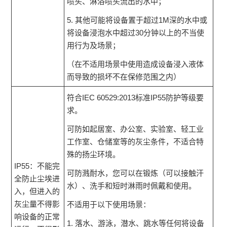
喷头、淋浴喷头流出的水中；
5. 其他可能将设备置于超过1M深的水中或
将设备浸泡水中超过30分钟以上的不当使
用行为及场景；
（在不适用场景中使用造成设备浸入液体
而导致的损坏不在保修范围之内）
符合IEC 60529:2013标准IP55防护等级要
求。
可防如起居室、办公室、实验室、轻工业
工作室、仓储室等的灰尘条件，不适合特
殊的扬尘环境。
IP55：不能完
可防溅耐水，您可以在锻炼（可以接触汗
全防止尘埃进
水）、洗手和短时淋雨时佩戴和使用。
入，但进入的
灰尘量不得影
不适用于以下使用场景：
响设备的正常
1. 落水、游泳，潜水、跳水等任何将设备