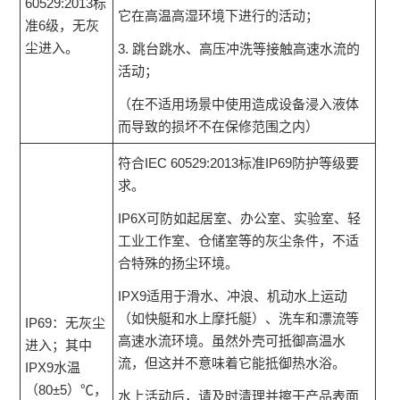
60529:2013标
它在高温高湿环境下进行的活动；
准6级，无灰
尘进入。
3. 跳台跳水、高压冲洗等接触高速水流的
活动；
（在不适用场景中使用造成设备浸入液体
而导致的损坏不在保修范围之内）
符合IEC 60529:2013标准IP69防护等级要
求。
IP6X可防如起居室、办公室、实验室、轻
工业工作室、仓储室等的灰尘条件，不适
合特殊的扬尘环境。
IPX9适用于滑水、冲浪、机动水上运动
（如快艇和水上摩托艇）、洗车和漂流等
IP69：无灰尘
高速水流环境。虽然外壳可抵御高温水
进入；其中
流，但这并不意味着它能抵御热水浴。
IPX9水温
（80±5）℃，
水上活动后，请及时清理并擦干产品表面