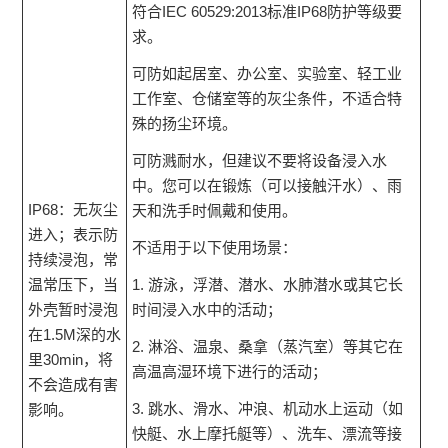
符合IEC 60529:2013标准IP68防护等级要
求。
可防如起居室、办公室、实验室、轻工业
工作室、仓储室等的灰尘条件，不适合特
殊的扬尘环境。
可防溅耐水，但建议不要将设备浸入水
中。您可以在锻炼（可以接触汗水）、雨
IP68：无灰尘
天和洗手时佩戴和使用。
进入；表示防
不适用于以下使用场景：
持续浸泡，常
温常压下，当
1. 游泳，浮潜、潜水、水肺潜水或其它长
外壳暂时浸泡
时间浸入水中的活动；
在1.5M深的水
2. 淋浴、温泉、桑拿（蒸汽室）等其它在
里30min，将
高温高湿环境下进行的活动；
不会造成有害
3. 跳水、滑水、冲浪、机动水上运动（如
影响。
快艇、水上摩托艇等）、洗车、漂流等接