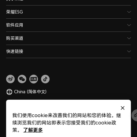
荣耀ESG
软件应用
购买渠道
快速链接
China
(简体中文)
网站地图
隐私政策
使用条款
关于cookies
法律信息
除名查询
我们使用cookie来改善我们的网站和您的体验。继
版权所有 © 荣耀终端股份有限公司 2020-2026 保留一切权利。
粤公网安备
续浏览我们的网站即表示您接受我们的cookie政
44030002002883
粤ICP备20047157号
医疗器械网络交易服务第三方平台备案
了解更多
策。