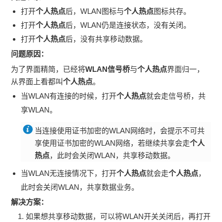
打开
个人热点
后，WLAN图标与
个人热点
图标共存。
打开
个人热点
后，WLAN仍是连接状态，没有关闭。
打开
个人热点
后，没有共享移动数据。
问题原因：
为了界面精简，已经将
WLAN信号桥
与
个人热点
界面归一，
从界面上看都叫
个人热点
。
当WLAN有连接的时候，打开
个人热点
就会走信号桥，共
享WLAN。
当连接使用证书加密的WLAN网络时，会提示不可共
享使用证书加密的WLAN网络，若继续共享会走
个人
热点
，此时会关闭WLAN，共享移动数据。
当WLAN无连接情况下，打开
个人热点
就会走
个人热点
，
此时会关闭WLAN，共享数据业务。
解决方案：
如果想共享移动数据，可以将WLAN开关关闭后，再打开