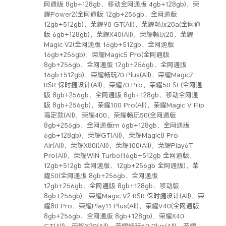
网通版 8gb+128gb、移动全网通版 4gb+128gb)，荣
耀Power2(全网通版 12gb+256gb、全网通版
12gb+512gb)，荣耀90 GT(All)，荣耀畅玩20a(全网通
版 6gb+128gb)，荣耀X40(All)，荣耀畅玩20，荣耀
Magic V2(全网通版 16gb+512gb、全网通版
16gb+256gb)，荣耀Magic5 Pro(全网通版
8gb+256gb、全网通版 12gb+256gb、全网通版
16gb+512gb)，荣耀畅玩70 Plus(All)，荣耀Magic7
RSR 保时捷设计(All)，荣耀70 Pro，荣耀50 SE(全网通
版 8gb+256gb、全网通版 8gb+128gb、移动全网通
版 8gb+256gb)，荣耀100 Pro(All)，荣耀Magic V Flip
高定款(All)，荣耀400，荣耀畅玩50(全网通版
8gb+256gb、全网通版m 6gb+128gb、全网通版
6gb+128gb)，荣耀GT(All)，荣耀Magic8 Pro
Air(All)，荣耀X80i(All)，荣耀100(All)，荣耀Play6T
Pro(All)，荣耀WIN Turbo(16gb+512gb 全网通版、
12gb+512gb 全网通版、12gb+256gb 全网通版)，荣
耀50(全网通版 8gb+256gb、全网通版
12gb+256gb、全网通版 8gb+128gb、移动版
8gb+256gb)，荣耀Magic V2 RSR 保时捷设计(All)，荣
耀80 Pro，荣耀Play11 Plus(All)，荣耀V40(全网通版
8gb+256gb、全网通版 8gb+128gb)，荣耀X40
GT(All)，荣耀X30(All)，荣耀畅玩60 Plus(All)，荣耀