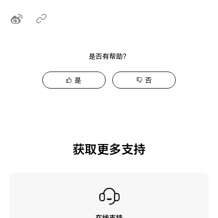
是否有帮助？
是
否
获取更多支持
在线支持