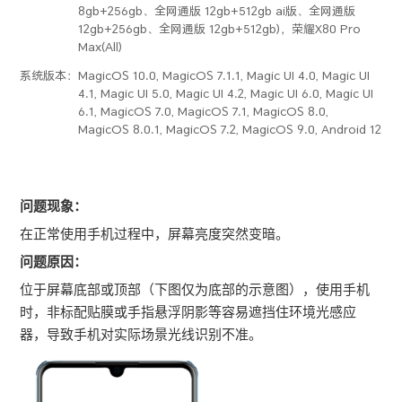
8gb+256gb、全网通版 12gb+512gb ai版、全网通版
12gb+256gb、全网通版 12gb+512gb)，荣耀X80 Pro
Max(All)
系统版本：
MagicOS 10.0, MagicOS 7.1.1, Magic UI 4.0, Magic UI
4.1, Magic UI 5.0, Magic UI 4.2, Magic UI 6.0, Magic UI
6.1, MagicOS 7.0, MagicOS 7.1, MagicOS 8.0,
MagicOS 8.0.1, MagicOS 7.2, MagicOS 9.0, Android 12
问题现象：
在正常使用手机过程中，屏幕亮度突然变暗。
问题原因：
位于屏幕底部或顶部（下图仅为底部的示意图），使用手机
时，非标配贴膜或手指悬浮阴影等容易遮挡住环境光感应
器，导致手机对实际场景光线识别不准。