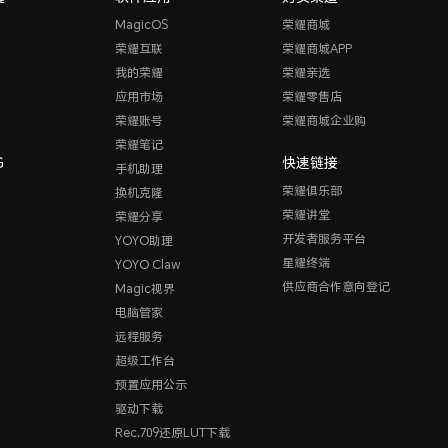
MagicOS
荣耀商城
荣耀互联
荣耀商城APP
我的荣耀
荣耀亲选
应用市场
荣耀零售店
荣耀账号
荣耀商城企业购
荣耀笔记
G
快速链接
手机助理
荣耀俱乐部
换机克隆
荣耀讲堂
荣耀分享
开发者服务平台
YOYO助理
星耀终端
YOYO Claw
供应商合作意向登记
Magic视界
电脑管家
远程服务
超级工作台
预置应用公示
驱动下载
Rec.709还原LUT下载