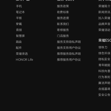
手机
服务政策
荣耀简介
笔记本
收费标准
新闻资讯
平板
服务进度
加入荣耀
穿戴
联系我们
品牌声音
音频
寄修服务
荣耀活动
智慧屏
门店服务
荣耀ES
路由
服务支持隐私声明
领导力
配件
服务支持用户协议
绿色环保
荣耀亲选
推荐服务隐私声明
隐私安全
HONOR Life
推荐服务用户协议
青年赋能
科技向善
行为准则
廉洁声明
合规基调
安全公告