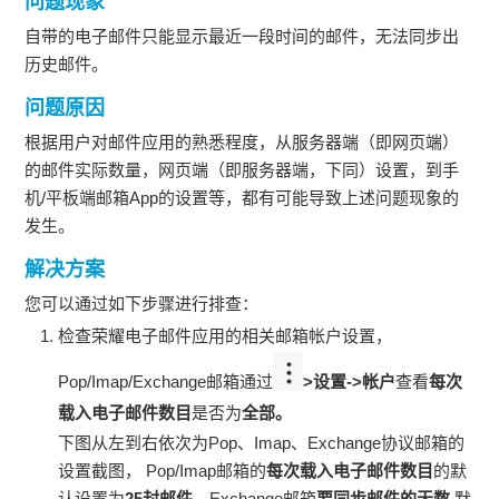
问题现象
自带的电子邮件只能显示最近一段时间的邮件，无法同步出
历史邮件。
问题原因
根据用户对邮件应用的熟悉程度，从服务器端（即网页端）
的邮件实际数量，网页端（即服务器端，下同）设置，到手
机/平板端邮箱App的设置等，都有可能导致上述问题现象的
发生。
解决方案
您可以通过如下步骤进行排查：
检查荣耀电子邮件应用的相关邮箱帐户设置，
Pop/Imap/Exchange邮箱通过
>设置->帐户
查看
每次
载入电子邮件数目
是否为
全部。
下图从左到右依次为Pop、Imap、Exchange协议邮箱的
设置截图， Pop/Imap邮箱的
每次载入电子邮件数目
的默
认设置为
25封邮件
，Exchange邮箱
要同步邮件的天数
默