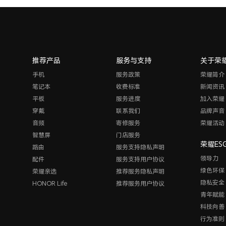
推荐产品
服务与支持
关于荣
手机
服务政策
荣耀简介
笔记本
收费标准
新闻资讯
平板
服务进度
加入荣耀
穿戴
联系我们
品牌声音
音频
寄修服务
荣耀活动
智慧屏
门店服务
荣耀ES
路由
服务支持隐私声明
领导力
配件
服务支持用户协议
绿色环保
荣耀亲选
推荐服务隐私声明
隐私安全
HONOR Life
推荐服务用户协议
青年赋能
科技向善
行为准则