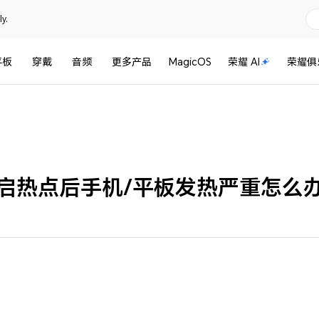
y.
平板
穿戴
音频
更多产品
MagicOS
荣耀 AI
荣耀俱
启热点后手机/平板发热严重怎么