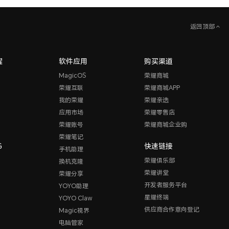
返回顶部
耀
软件应用
购买渠道
MagicOS
荣耀商城
荣耀互联
荣耀商城APP
我的荣耀
荣耀亲选
应用市场
荣耀零售店
荣耀账号
荣耀商城企业购
荣耀笔记
G
快速链接
手机助理
荣耀俱乐部
换机克隆
荣耀讲堂
荣耀分享
开发者服务平台
YOYO助理
星耀终端
YOYO Claw
供应商合作意向登记
Magic视界
电脑管家