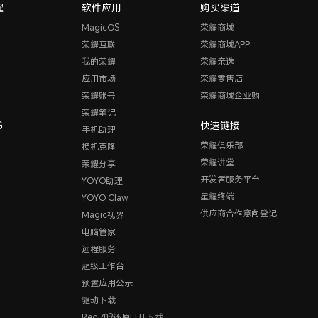
耀
软件应用
购买渠道
MagicOS
荣耀商城
荣耀互联
荣耀商城APP
我的荣耀
荣耀亲选
应用市场
荣耀零售店
荣耀账号
荣耀商城企业购
荣耀笔记
G
快速链接
手机助理
荣耀俱乐部
换机克隆
荣耀讲堂
荣耀分享
开发者服务平台
YOYO助理
星耀终端
YOYO Claw
供应商合作意向登记
Magic视界
电脑管家
远程服务
超级工作台
预置应用公示
驱动下载
Rec.709还原LUT下载