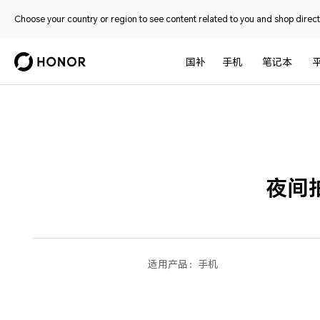
Choose your country or region to see content related to you and shop directl
国补
手机
笔记本
夜间
适用产品：
手机