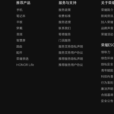
推荐产品
服务与支持
关于荣
手机
服务政策
荣耀简介
笔记本
收费标准
新闻资讯
平板
服务进度
加入荣耀
穿戴
联系我们
品牌声音
音频
寄修服务
荣耀活动
智慧屏
门店服务
荣耀ES
路由
服务支持隐私声明
领导力
配件
服务支持用户协议
绿色环保
荣耀亲选
推荐服务隐私声明
隐私安全
HONOR Life
推荐服务用户协议
青年赋能
科技向善
行为准则
廉洁声明
合规基调
安全公告