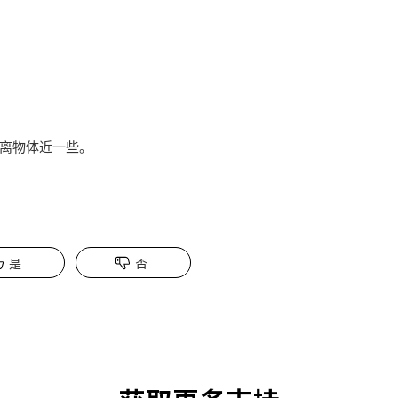
离物体近一些。
是
否