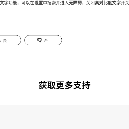
文字
功能，可以在
设置
中搜索并进入
无障碍
，关闭
高对比度文字
开
是
否
获取更多支持