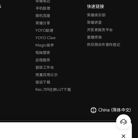
荣耀笔记
G
快速链接
手机助理
荣耀俱乐部
换机克隆
荣耀讲堂
荣耀分享
开发者服务平台
YOYO助理
星耀终端
YOYO Claw
供应商合作意向登记
Magic视界
电脑管家
远程服务
超级工作台
预置应用公示
驱动下载
Rec.709还原LUT下载
China
(简体中文)
有限公司 2020-2026 保留一切权利。
粤公网安备44030002002883
粤ICP备20047157号