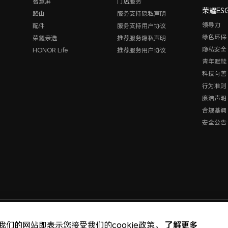
智慧屏
门店服务
荣耀ES
路由
服务支持隐私声明
领导力
配件
服务支持用户协议
绿色环保
荣耀亲选
推荐服务隐私声明
隐私安全
HONOR Life
推荐服务用户协议
青年赋能
科技向善
行为准则
廉洁声明
合规基调
安全公告
版权所有 © 荣耀终端股份
了解更多
我们的网站即表示您接受我们的cookie政策。