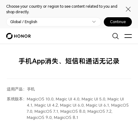
Choose your country or region to see content related to you and
shop directly.
Global / English
Continue
手机App消失、短信和通话无记录
适用产品：
手机
系统版本：
MagicOS 10.0, Magic UI 4.0, Magic UI 5.0, Magic UI
4.1, Magic UI 4.2, Magic UI 6.0, Magic UI 6.1, MagicOS
7.0, MagicOS 7.1, MagicOS 8.0, MagicOS 7.2,
MagicOS 9.0, MagicOS 8.1