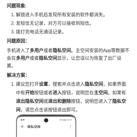
问题现象
:
解锁进入手机后发现所有安装的软件都消失。
发短信无记录，对方可以接收到短信。
拨打完电话无通话记录。
问题原因：
手机进入了
多用户
或者
隐私空间
。主空间安装的App等数据不
会在
多用户
或者
隐私空间
显示，让您误以为恢复了出厂设
置。
解决方案：
建议您打开
设置
，搜索并点击进入
隐私空间
，如果界面
中有
开始
按钮或者
进入
按钮，说明您在
主空间
。如果有
退出隐私空间
或
退出和删除
按钮，说明您进入了
隐私空
间
，请您点击该按钮退出即可。