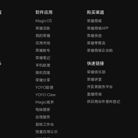
耀
软件应用
购买渠道
MagicOS
荣耀商城
荣耀互联
荣耀商城APP
我的荣耀
荣耀亲选
应用市场
荣耀零售店
荣耀账号
荣耀商城企业购
荣耀笔记
G
快速链接
手机助理
荣耀俱乐部
换机克隆
荣耀讲堂
荣耀分享
开发者服务平台
YOYO助理
星耀终端
YOYO Claw
供应商合作意向登记
Magic视界
电脑管家
远程服务
超级工作台
预置应用公示