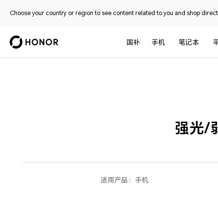
Choose your country or region to see content related to you and shop directl
国补
手机
笔记本
强光/
适用产品：
手机