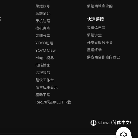
荣耀账号
荣耀商城企业购
荣耀笔记
G
快速链接
手机助理
荣耀俱乐部
换机克隆
荣耀讲堂
荣耀分享
开发者服务平台
YOYO助理
星耀终端
YOYO Claw
供应商合作意向登记
Magic视界
电脑管家
远程服务
超级工作台
预置应用公示
驱动下载
Rec.709还原LUT下载
China
(简体中文)