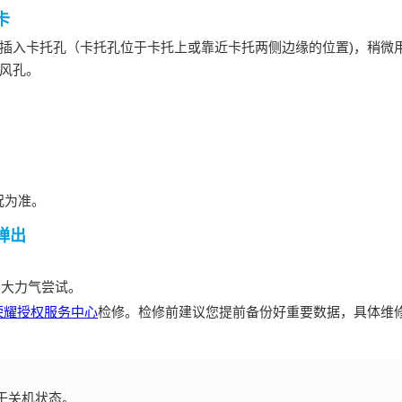
卡
插入卡托孔（卡托孔位于卡托上或靠近卡托两侧边缘的位置)，稍微
风孔。
况为准。
弹出
加大力气尝试。
荣耀授权服务中心
检修。检修前建议您提前备份好重要数据，具体维
于关机状态。