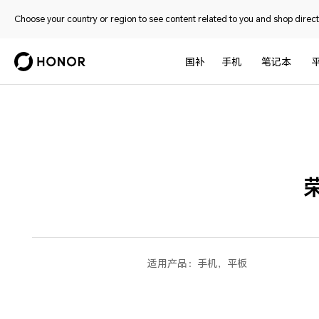
Choose your country or region to see content related to you and shop directl
国补
手机
笔记本
适用产品：
手机，平板