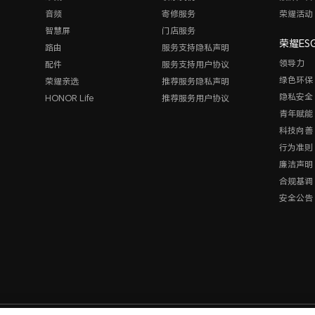
音频
寄修服务
荣耀活动
智慧屏
门店服务
荣耀ES
路由
服务支持隐私声明
领导力
配件
服务支持用户协议
绿色环保
荣耀亲选
推荐服务隐私声明
隐私安全
HONOR Life
推荐服务用户协议
青年赋能
科技向善
行为准则
廉洁声明
合规基调
安全公告