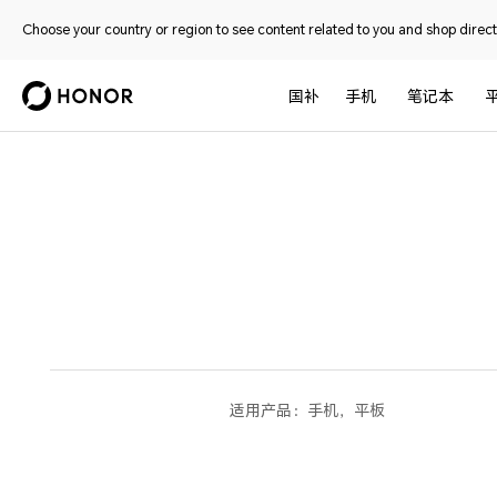
Choose your country or region to see content related to you and shop directl
国补
手机
笔记本
适用产品：
手机，平板