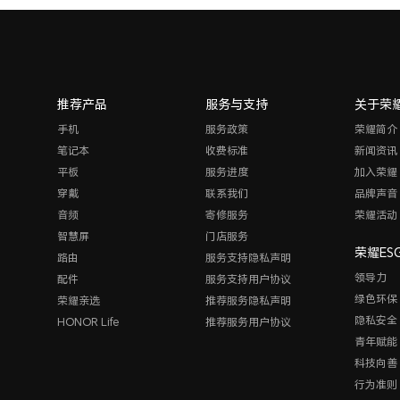
推荐产品
服务与支持
关于荣
手机
服务政策
荣耀简介
笔记本
收费标准
新闻资讯
平板
服务进度
加入荣耀
穿戴
联系我们
品牌声音
音频
寄修服务
荣耀活动
智慧屏
门店服务
荣耀ES
路由
服务支持隐私声明
领导力
配件
服务支持用户协议
绿色环保
荣耀亲选
推荐服务隐私声明
隐私安全
HONOR Life
推荐服务用户协议
青年赋能
科技向善
行为准则