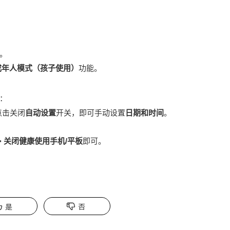
。
。
成年人模式（
孩子使用
）
功能。
：
点击关闭
自动设置
开关，即可手动设置
日期和时间
。
。
> 关闭健康使用手机/平板
即可。
是
否