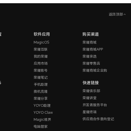
返回顶部
耀
软件应用
购买渠道
MagicOS
荣耀商城
荣耀互联
荣耀商城APP
我的荣耀
荣耀亲选
应用市场
荣耀零售店
荣耀账号
荣耀商城企业购
荣耀笔记
G
快速链接
手机助理
荣耀俱乐部
换机克隆
荣耀讲堂
荣耀分享
开发者服务平台
YOYO助理
星耀终端
YOYO Claw
供应商合作意向登记
Magic视界
电脑管家