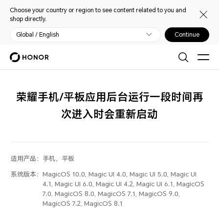
Choose your country or region to see content related to you and
shop directly.
Global / English
Continue
荣耀手机/平板应用后台运行一段时间再
次进入时会重新启动
适用产品：
手机，平板
系统版本：
MagicOS 10.0, Magic UI 4.0, Magic UI 5.0, Magic UI
4.1, Magic UI 6.0, Magic UI 4.2, Magic UI 6.1, MagicOS
7.0, MagicOS 8.0, MagicOS 7.1, MagicOS 9.0,
MagicOS 7.2, MagicOS 8.1