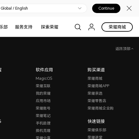
Global / English
Continue
乐部
服务支持
探索荣耀
荣耀商城
返回顶部
耀
软件应用
购买渠道
MagicOS
荣耀商城
荣耀互联
荣耀商城APP
我的荣耀
荣耀亲选
应用市场
荣耀零售店
荣耀账号
荣耀商城企业购
荣耀笔记
G
快速链接
手机助理
荣耀俱乐部
换机克隆
荣耀讲堂
荣耀分享