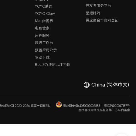
开发者服务平台
YOYO助理
星耀终端
YOYO Claw
供应商合作意向登记
Magic视界
电脑管家
远程服务
超级工作台
预置应用公示
驱动下载
Rec.709还原LUT下载
China
(简体中文)
有限公司 2020-2026 保留一切权利。
粤公网安备44030002002883
粤ICP备20047157号
医疗器械网络交易服务第三方平台备案