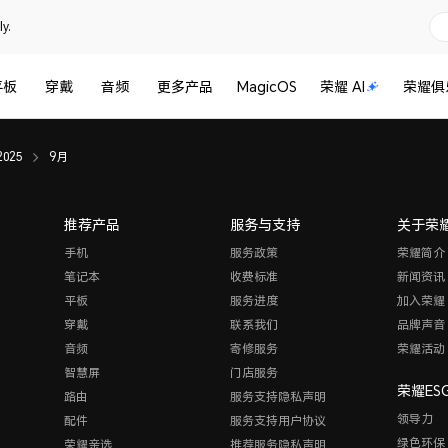
y.
平板
穿戴
音频
更多产品
MagicOS
荣耀 AI
荣耀俱
2025
9月
推荐产品
服务与支持
关于荣
手机
服务政策
荣耀简介
笔记本
收费标准
新闻资讯
平板
服务进度
加入荣耀
穿戴
联系我们
品牌声音
音频
寄修服务
荣耀活动
智慧屏
门店服务
荣耀ES
路由
服务支持隐私声明
领导力
配件
服务支持用户协议
绿色环保
荣耀亲选
推荐服务隐私声明