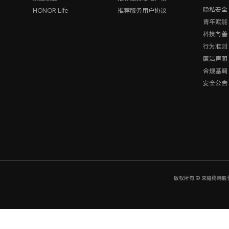
隐私安全
HONOR Life
推荐服务用户协议
青年赋能
科技向善
行为准则
廉洁声明
合规基调
安全公告
版权所有 © 荣耀终端股份