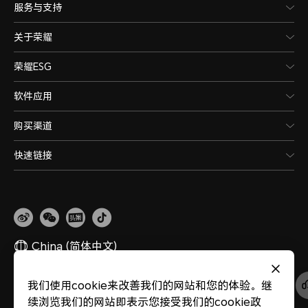
服务与支持
关于荣耀
荣耀ESG
软件应用
购买渠道
快速链接
China
(简体中文)
我们使用cookie来改善我们的网站和您的体验。继
网站地图
隐私政策
使用条款
关于cookies
法律信息
除名查询
续浏览我们的网站即表示您接受我们的cookie政
版权所有 © 荣耀终端股份有限公司 2020-2026 保留一切权利。
粤公网安备