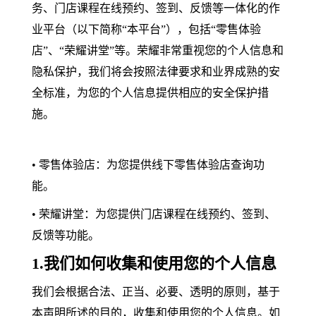
务、门店课程在线预约、签到、反馈等一体化的作
业平台（以下简称“本平台”），包括“零售体验
店”、“荣耀讲堂”等。荣耀非常重视您的个人信息和
隐私保护，我们将会按照法律要求和业界成熟的安
全标准，为您的个人信息提供相应的安全保护措
施。
• 零售体验店：为您提供线下零售体验店查询功
能。
• 荣耀讲堂：为您提供门店课程在线预约、签到、
反馈等功能。
1.我们如何收集和使用您的个人信息
我们会根据合法、正当、必要、透明的原则，基于
本声明所述的目的，收集和使用您的个人信息。如