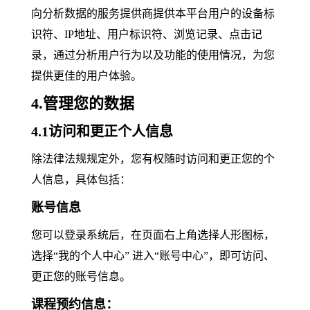
向分析数据的服务提供商提供本平台用户的设备标
识符、IP地址、用户标识符、浏览记录、点击记
录，通过分析用户行为以及功能的使用情况，为您
提供更佳的用户体验。
4.管理您的数据
4.1访问和更正个人信息
除法律法规规定外，您有权随时访问和更正您的个
人信息，具体包括：
账号信息
您可以登录系统后，在页面右上角选择人形图标，
选择“我的个人中心” 进入“账号中心”，即可访问、
更正您的账号信息。
课程预约信息：