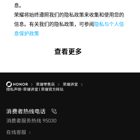
息。
荣耀将始终遵照我们的隐私政策来收集和使用您的
信息。有关我们的隐私政策，可参阅
隐私与个人信
息保护政策
查看更多
荣耀零售店
荣耀讲堂
隐私声明-荣耀讲堂 | 荣耀官方网站
消费者热线电话
消费者服务热线 95030
在线客服