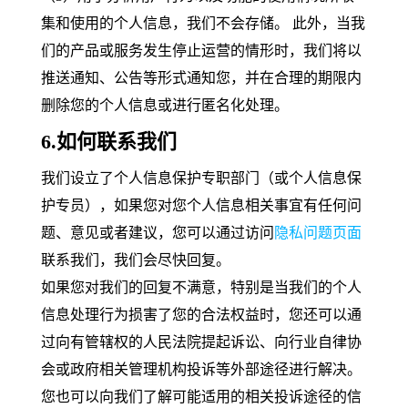
集和使用的个人信息，我们不会存储。 此外，当我
们的产品或服务发生停止运营的情形时，我们将以
推送通知、公告等形式通知您，并在合理的期限内
删除您的个人信息或进行匿名化处理。
6.如何联系我们
我们设立了个人信息保护专职部门（或个人信息保
护专员），如果您对您个人信息相关事宜有任何问
题、意见或者建议，您可以通过访问
隐私问题页面
联系我们，我们会尽快回复。
如果您对我们的回复不满意，特别是当我们的个人
信息处理行为损害了您的合法权益时，您还可以通
过向有管辖权的人民法院提起诉讼、向行业自律协
会或政府相关管理机构投诉等外部途径进行解决。
您也可以向我们了解可能适用的相关投诉途径的信