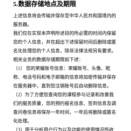
5.数据存储地点及期限
上述信息将会传输并保存至中华人民共和国境内的
服务器。
我们仅在实现本声明所述目的所必需的时间内保留
您的个人信息，并在超出下述保留时间后删除或匿
名化处理您的个人信息，除非法律法规另有要求。
相关业务的数据存储期限如下述：
（1） 您的荣耀账号信息：荣耀账号、头像、昵
称、电话号码和电子邮箱的信息将加密传输并保存
在服务器中，直到您注销账号后自动删除信息。
（2）为了方便您查询您的课程参与记录和改善我
们的服务质量，您的预约报名信息、签到信息及调
查问卷信息将保存一年时间，一年后将删除或匿名
化处理。
（3）用于分析用户行为以及功能的使用情况所收