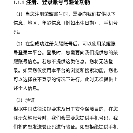
1.1.1 注册、登录账号与验证功能
（1）当您注册荣耀账号时，需要向我们提供以下
信息：地区、年龄信息（例如出生日期）、手机号
码。
（2）在您成功注册荣耀账号后，可以使用荣耀账
号登录本平台。登录时，您需要向我们提供您的荣
耀账号信息。若您不提供这类信息，您将无法登
录。如果您仅使用本平台的浏览和搜索功能，您也
可以选择在不登录的情况下进行，此时无须提供上
述个人信息。
（3）验证
根据中国法律法规要求及出于安全保障目的，在您
注册荣耀账号时，我们会需要您提供手机号码，我
们将向您发送验证码进行验证。如您拒绝提供手机