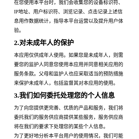
在您使用本平台时，我们会收集您的设备标识符、
IP地址、用户标识符、浏览记录、点击记录上述信
息用作数据统计，指导本平台运营以及提升用户体
验。
2.对未成年人的保护
本应用仅供成年人使用。如果您是未成年人，则需
要您的监护人同意您使用本应用并同意相关应用的
服务条款。父母和监护人也应采取适当的预防措施
来保护未成年人，包括监督其对本应用的使用。
3.我们如何委托处理您的个人信息
为了向您提供更完善、优质的产品和服务，我们将
委托我们的服务供应商提供某些服务，服务供应商
将在我们的要求下处理您的某些个人信息。
为了更好地分析本平台用户的使用情况，我们可能