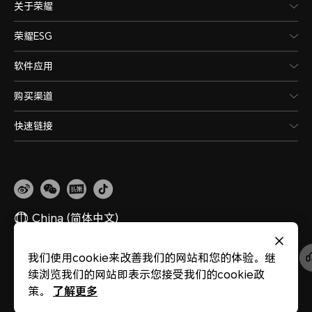
关于荣耀
荣耀ESG
软件应用
购买渠道
快速链接
China
(简体中文)
我们使用cookie来改善我们的网站和您的体验。继
网站地图
隐私政策
使用条款
关于cookies
法律信息
除名查询
续浏览我们的网站即表示您接受我们的cookie政
版权所有 © 荣耀终端股份有限公司 2020-2026 保留一切权利。
粤公网安备
44030002002883
粤ICP备20047157号
了解更多
策。
医疗器械网络交易服务第三方平台备案