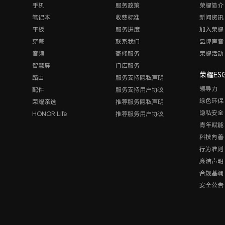
手机
服务政策
荣耀简介
笔记本
收费标准
新闻资讯
平板
服务进度
加入荣耀
穿戴
联系我们
品牌声音
音频
寄修服务
荣耀活动
智慧屏
门店服务
荣耀ES
路由
服务支持隐私声明
领导力
配件
服务支持用户协议
绿色环保
荣耀亲选
推荐服务隐私声明
隐私安全
HONOR Life
推荐服务用户协议
青年赋能
科技向善
行为准则
廉洁声明
合规基调
安全公告