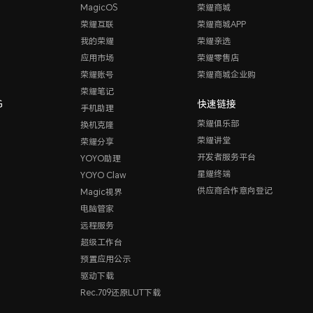
MagicOS
荣耀商城
荣耀互联
荣耀商城APP
我的荣耀
荣耀亲选
应用市场
荣耀零售店
荣耀账号
荣耀商城企业购
荣耀笔记
G
快速链接
手机助理
荣耀俱乐部
换机克隆
荣耀讲堂
荣耀分享
开发者服务平台
YOYO助理
星耀终端
YOYO Claw
供应商合作意向登记
Magic视界
电脑管家
远程服务
超级工作台
预置应用公示
驱动下载
Rec.709还原LUT下载