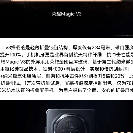
ic V3搭载的是轻薄折叠铰链结构，厚度仅有2.84毫米，采用强度
100%。手机机身更是业界首创航天特种纤维，抗冲击性能是iPhon
耀Magic V3的外屏采用荣耀金刚巨犀玻璃，基于第二代纳米
使用氮化硅镀晶技术，独创4000+叠层设计，实现10倍抗刮耐摔
纳米级氧化铝涂层，耐磨和抗冲击性能分别提升5倍和20%。此外，
次折叠测试，1万次弯折测试后，屏幕折痕深度控制出色，仅为78微
.5米防水认证的折叠屏手机，为用户提供了全面、安心的折叠屏