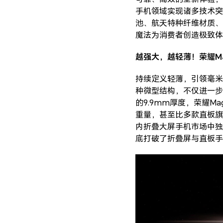
手机领域实现诸多技术突
池、航天特种纤维材质、
魔法为消费者创造极致体
越强大，越轻薄！荣耀Ma
持续定义轻薄，引领毫米时
种微型结构，不仅进一步
的9.9mm厚度，荣耀M
重量，甚至比多款直板旗舰
内折叠大屏手机市场中独树
底打破了折叠屏与直板手