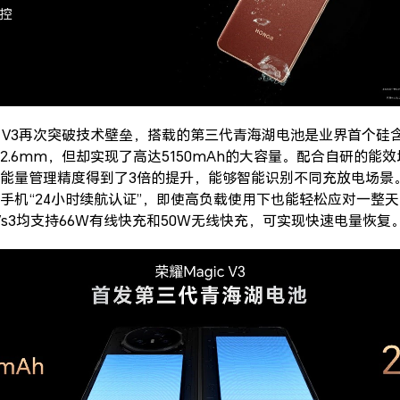
c V3再次突破技术壁垒，搭载的第三代青海湖电池是业界首个硅
.6mm，但却实现了高达5150mAh的大容量。配合自研的能效增
能量管理精度得到了3倍的提升，能够智能识别不同充放电场景
手机“24小时续航认证”，即使高负载使用下也能轻松应对一整
gic Vs3均支持66W有线快充和50W无线快充，可实现快速电量恢复