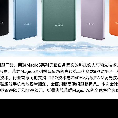
的旗舰产品，荣耀Magic5系列凭借自身坚实的科技实力与领先技
品形象。荣耀Magic5系列搭载最新的高通第二代骁龙8移动平台
技术，行业首家同时支持LTPO技术与2160Hz高频PWM调光
破旗舰手机电池容量瓶颈，全面刷新高端旗舰新标尺。本次全球首发
分别为899欧元和1199欧元，折叠旗舰荣耀Magic Vs的全球售价为1