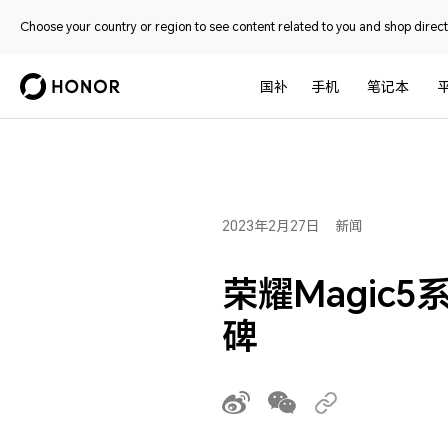
Choose your country or region to see content related to you and shop directl
国补
手机
笔记本
2023年2月27日
新闻
荣耀Magic
碑