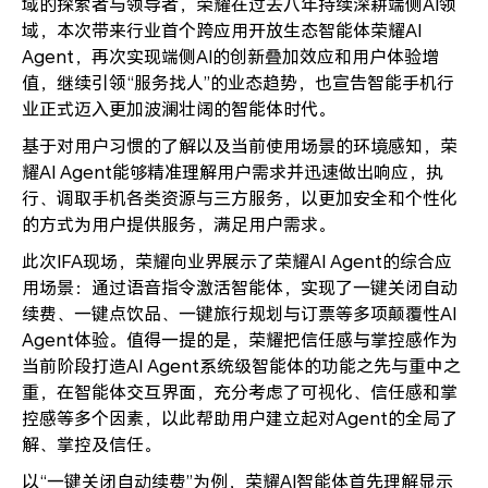
域的探索者与领导者，荣耀在过去八年持续深耕端侧AI领
域，本次带来行业首个跨应用开放生态智能体荣耀AI
Agent，再次实现端侧AI的创新叠加效应和用户体验增
值，继续引领“服务找人”的业态趋势，也宣告智能手机行
业正式迈入更加波澜壮阔的智能体时代。
基于对用户习惯的了解以及当前使用场景的环境感知，荣
耀AI Agent能够精准理解用户需求并迅速做出响应，执
行、调取手机各类资源与三方服务，以更加安全和个性化
的方式为用户提供服务，满足用户需求。
此次IFA现场，荣耀向业界展示了荣耀AI Agent的综合应
用场景：通过语音指令激活智能体，实现了一键关闭自动
续费、一键点饮品、一键旅行规划与订票等多项颠覆性AI
Agent体验。值得一提的是，荣耀把信任感与掌控感作为
当前阶段打造AI Agent系统级智能体的功能之先与重中之
重，在智能体交互界面，充分考虑了可视化、信任感和掌
控感等多个因素，以此帮助用户建立起对Agent的全局了
解、掌控及信任。
以“一键关闭自动续费”为例，荣耀AI智能体首先理解显示