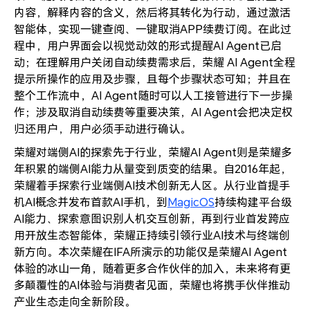
内容，解释内容的含义，然后将其转化为行动，通过激活
智能体，实现一键查阅、一键取消APP续费订阅。在此过
程中，用户界面会以视觉动效的形式提醒AI Agent已启
动；在理解用户关闭自动续费需求后，荣耀 AI Agent全程
提示所操作的应用及步骤，且每个步骤状态可知；并且在
整个工作流中，AI Agent随时可以人工接管进行下一步操
作；涉及取消自动续费等重要决策，AI Agent会把决定权
归还用户，用户必须手动进行确认。
荣耀对端侧AI的探索先于行业，荣耀AI Agent则是荣耀多
年积累的端侧AI能力从量变到质变的结果。自2016年起，
荣耀着手探索行业端侧AI技术创新无人区。从行业首提手
机AI概念并发布首款AI手机，到
MagicOS
持续构建平台级
AI能力、探索意图识别人机交互创新，再到行业首发跨应
用开放生态智能体，荣耀正持续引领行业AI技术与终端创
新方向。本次荣耀在IFA所演示的功能仅是荣耀AI Agent
体验的冰山一角，随着更多合作伙伴的加入，未来将有更
多颠覆性的AI体验与消费者见面，荣耀也将携手伙伴推动
产业生态走向全新阶段。