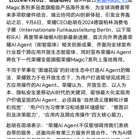
继IFA首日
荣耀Magic V3
及
Magic系列多品类旗舰级产品海外发布，为全球消费者带
来多项软硬件结合、端云协同的AI创新体验，引发业界轰
动之后，9月6日，荣耀CEO赵明在2024德国柏林消费电
子展（Internationale Funkausstellung Berlin，以下简
称IFA）再度带来端侧AI创新最新进展，首次向外界透露荣
耀AI Agent（即智能体）相关创新成果，并面向全球发布
行业首个跨应用开放生态智能体，同时宣布荣耀AI Agent
将在下一代荣耀全能旗舰荣耀Magic7系列上落地商用。
不同于苹果在“围墙花园”的封闭生态中打造AI Agent的做
法，荣耀致力于在开放生态下，为用户打造能够完成跨三
方应用操作的AI Agent。荣耀认为，开放生态、以人为
本、隐私安全是移动AI时代的关键词，能够最大化实现用
户价值呈现的AI Agent，必须具备“自然语义理解和计算
机视觉”、“用户行为习惯学习和场景环境感知”、“意图识
别及决策能力”、“应用内及跨应用操作”四大核心能力。
赵明在现场表示：“荣耀AI Agent不仅能够调用我们系统
自带的服务，还面向所有第三方服务开放合作。”作为AI领