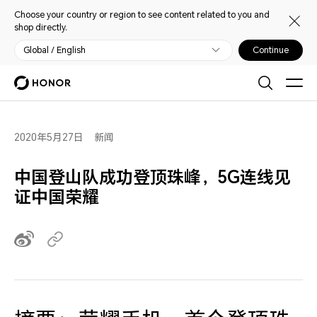
Choose your country or region to see content related to you and
shop directly.
Global / English
Continue
2020年5月27日
新闻
中国登山队成功登顶珠峰，5G连线见
证中国荣耀