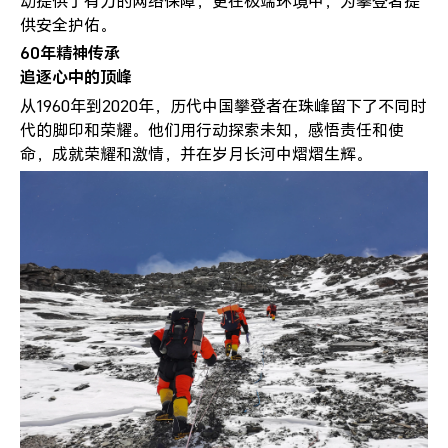
动提供了有力的网络保障，更在极端环境中，为攀登者提
供安全护佑。
60年精神传承
追逐心中的顶峰
从1960年到2020年，历代中国攀登者在珠峰留下了不同时
代的脚印和荣耀。他们用行动探索未知，感悟责任和使
命，成就荣耀和激情，并在岁月长河中熠熠生辉。