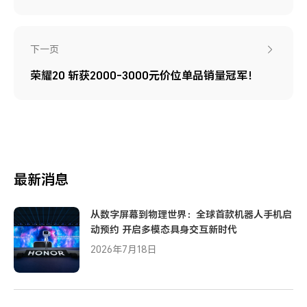
下一页
荣耀20 斩获2000-3000元价位单品销量冠军！
最新消息
从数字屏幕到物理世界：全球首款机器人手机启
动预约 开启多模态具身交互新时代
2026年7月18日