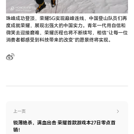
珠峰成功登顶，荣耀5G实现巅峰连线，中国登山队员们再
度成就荣耀，展现出强大的中国实力。青年一代用自信和
微笑去迎接磨难，荣耀历程也将不断续写，相信“让每一位
消费者都感受到科技带来的改变”的愿景终将实现。
上一页
锐薄绝杀，满血出击 荣耀首款游戏本27日零点首
销！