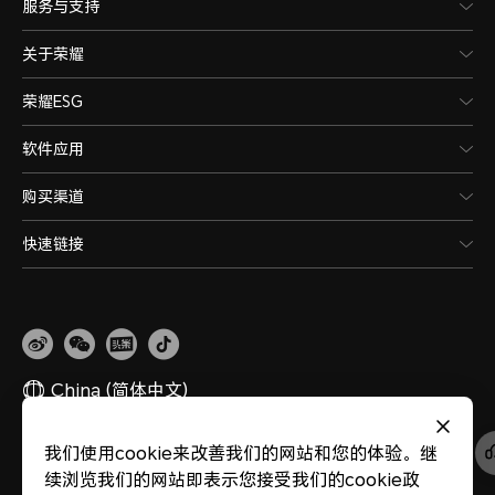
服务与支持
关于荣耀
荣耀ESG
软件应用
购买渠道
快速链接
China
(简体中文)
我们使用cookie来改善我们的网站和您的体验。继
网站地图
隐私政策
使用条款
关于cookies
法律信息
除名查询
续浏览我们的网站即表示您接受我们的cookie政
版权所有 © 荣耀终端股份有限公司 2020-2026 保留一切权利。
粤公网安备