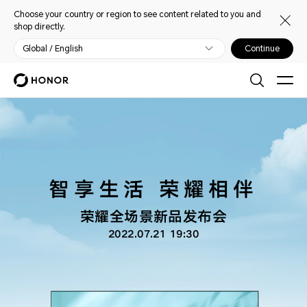
Choose your country or region to see content related to you and
shop directly.
Global / English
Continue
智享生活 荣耀相伴
荣耀全场景新品发布会
2022.07.21 19:30