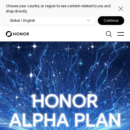
Choose your country or region to see content related to you and
shop directly.
Global / English
Continue
荣耀阿尔法战略及AI技术发布会
HONOR
ALPHA PLAN