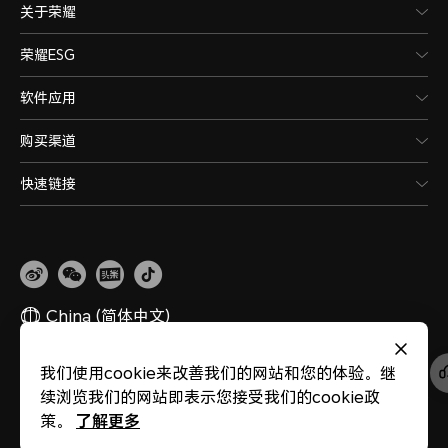
关于荣耀
荣耀ESG
软件应用
购买渠道
快速链接
China
(简体中文)
我们使用cookie来改善我们的网站和您的体验。继
网站地图
隐私政策
使用条款
关于cookies
法律信息
除名查询
续浏览我们的网站即表示您接受我们的cookie政
版权所有 © 荣耀终端股份有限公司 2020-2026 保留一切权利。
粤公网安备
44030002002883
粤ICP备20047157号
了解更多
策。
医疗器械网络交易服务第三方平台备案