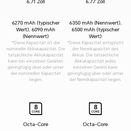
6,71 Zoll
6,77 Zoll
6270 mAh (typischer
6350 mAh (Nennwert),
Wert), 6090 mAh
6500 mAh (typischer
(Nennwert)
Wert)
*Diese Kapazität ist die
*Diese Kapazität entspricht
nominelle Akkukapazität. Die
der Nennkapazität des
tatsächliche Akkukapazität
Akkus. Die tatsächliche
kann bei einzelnen Geräten
Akkukapazität jedes
geringfügig über oder unter
einzelnen Geräts kann
der nominellen Kapazität
geringfügig über oder unter
liegen.
der Nennkapazität liegen.
Octa-Core
Octa-Core