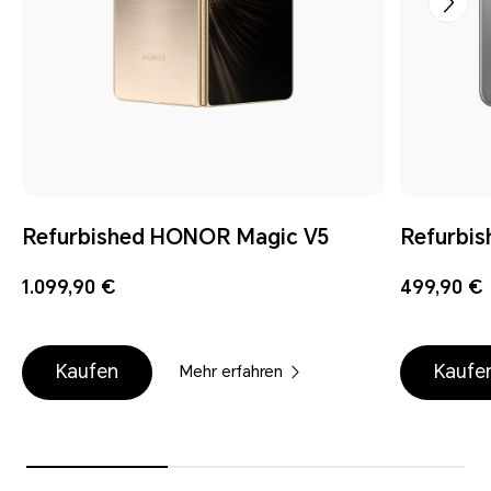
Refurbished HONOR Magic V5
Refurbi
1.099,90 €
499,90 €
Kaufen
Kaufe
Mehr erfahren