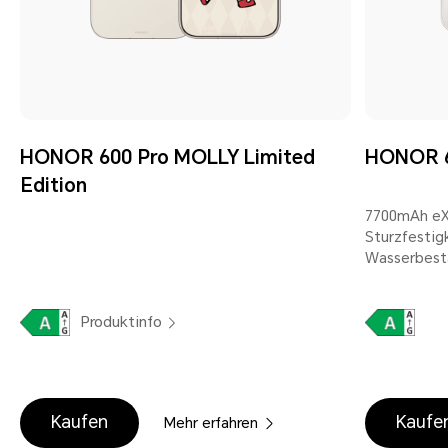
HONOR 600 Pro MOLLY Limited
HONOR 6
Edition
7700mAh eXt
Sturzfestig
Wasserbestä
Produktinfo
Kaufen
Kaufe
Mehr erfahren