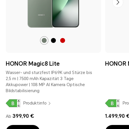
Forest
Midnight
Reddish
Green
Black
Brown
HONOR Magic8 Lite
HONOR M
Wasser- und sturzfest IP69K und Stürze bis
2,5 m | 7500 mAh Kapazität 3 Tage
Akkupower | 108 MP AI Kamera Optische
Bildstabilisierung
Produktinfo
Pro
399,90 €
1.499,90 
Ab