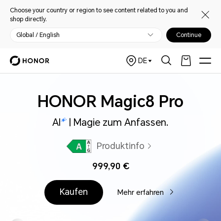
Choose your country or region to see content related to you and
shop directly.
Global / English
Continue
DE
HONOR Magic8 Pro
AI
| Magie zum Anfassen.
Produktinfo
999,90 €
Kaufen
Mehr erfahren