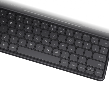
Brandneues
Tastenhub.
2
Tastaturlayout.