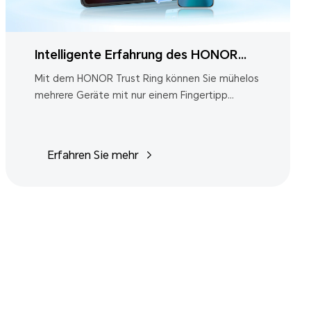
Intelligente Erfahrung des HONOR
Trust Rings, nahtlose Verbindung über
Mit dem HONOR Trust Ring können Sie mühelos
mehrere Geräte mit nur einem Fingertipp
mehrere Geräte hinweg
steuern.Genießen Sie eine neue Dimension des
smarten Lebens
Erfahren Sie mehr