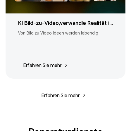
KI Bild-zu-Video,verwandle Realität in
Erlebnis,Ideen werden lebendig
Von Bild zu Video Ideen werden lebendig
Erfahren Sie mehr
Erfahren Sie mehr