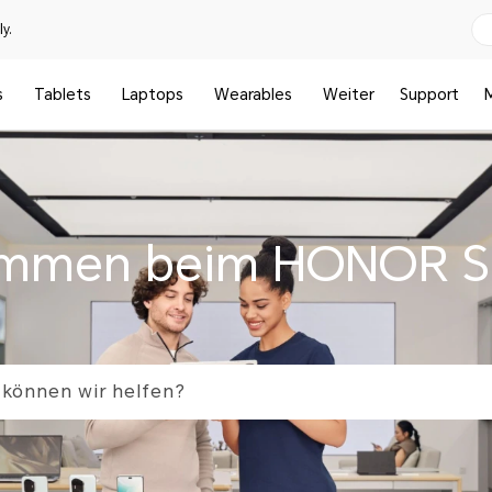
y.
s
Tablets
Laptops
Wearables
Weiter
Support
ommen beim HONOR S