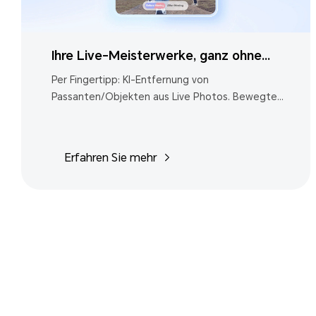
Ihre Live-Meisterwerke, ganz ohne
Störenfriede
Per Fingertipp: KI-Entfernung von
Passanten/Objekten aus Live Photos. Bewegte
Momente präzise festhalten.
Erfahren Sie mehr