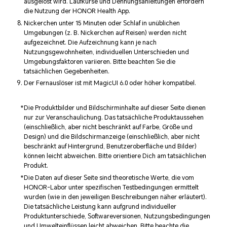
ausgelöst wird. Laufkurse und Dehnungsanleitungen erfordern
die Nutzung der HONOR Health App.
Nickerchen unter 15 Minuten oder Schlaf in unüblichen
Umgebungen (z. B. Nickerchen auf Reisen) werden nicht
aufgezeichnet. Die Aufzeichnung kann je nach
Nutzungsgewohnheiten, individuellen Unterschieden und
Umgebungsfaktoren variieren. Bitte beachten Sie die
tatsächlichen Gegebenheiten.
Der Fernauslöser ist mit MagicUI 6.0 oder höher kompatibel.
Die Produktbilder und Bildschirminhalte auf dieser Seite dienen
nur zur Veranschaulichung. Das tatsächliche Produktaussehen
(einschließlich, aber nicht beschränkt auf Farbe, Größe und
Design) und die Bildschirmanzeige (einschließlich, aber nicht
beschränkt auf Hintergrund, Benutzeroberfläche und Bilder)
können leicht abweichen. Bitte orientiere Dich am tatsächlichen
Produkt.
Die Daten auf dieser Seite sind theoretische Werte, die vom
HONOR-Labor unter spezifischen Testbedingungen ermittelt
wurden (wie in den jeweiligen Beschreibungen näher erläutert).
Die tatsächliche Leistung kann aufgrund individueller
Produktunterschiede, Softwareversionen, Nutzungsbedingungen
und Umwelteinflüssen leicht abweichen. Bitte beachte die