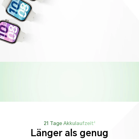
Grenzenlose Power
21 Tage Akkulaufzeit
Leistungsstark und
4
Länger als genug