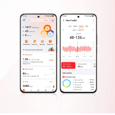
8
Schlaf-Tracking
Erfasst detaillierte Schlafdaten, darunter den Anteil an
Leichtschlaf, Tiefschlaf und REM-Schlaf, und hilft dir so, deine
Schlafqualität zu verbessern.
Zykluskalender
Erfasse mühelos Deine Periode und verfolge Deine Zyklen, um auf
alles Kommende vorbereitet zu sein.