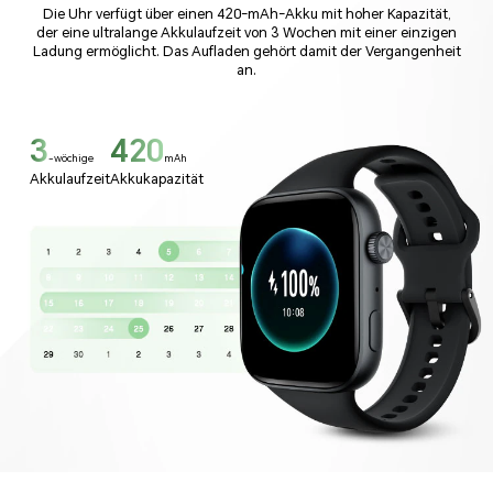
wunderbar zugleich
Die Uhr verfügt über einen 420-mAh-Akku mit hoher Kapazität,
der eine ultralange Akkulaufzeit von 3 Wochen mit einer einzigen
Ladung ermöglicht. Das Aufladen gehört damit der
Vergangenheit
an.
3
420
-wöchige
mAh
Akkulaufzeit
Akkukapazität