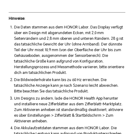
Atemübung
Starte eine Atemübung, um bei Stress Körper und Geist zu
Hinweise:
beruhigen.
Die Daten stammen aus dem HONOR Labor. Das Display verfügt
über ein Design mit abgerundeten Ecken, mit 2,0 mm
Seitenrändern und 2,8 mm oberen und unteren Rändern. 28 g ist
das tatsächliche Gewicht der Uhr (ohne Armband). Der dünnste
Teil der Uhr misst 10,9 mm (von der Oberfläche der Uhr bis zum
Gehäuseboden, ausgenommen der Sensorbereich). Die
tatsächliche Größe kann aufgrund von Konfiguration,
Herstellungsprozess und Messmethode variieren, bitte orientiere
dich am tatsächlichen Produkt.
Die Bildwiederholrate kann bis zu 60 Hz erreichen. Die
tatsächliche Anzeige kann je nach Szenario leicht abweichen.
Bitte beachten Sie das tatsächliche Produkt.
Um Designs zu ändern, lade die HONOR Health App herunter
und installiere neue Zifferblätter aus dem Zifferblatt-Marktplatz.
Zum Aktivieren anheben ist standardmäßig deaktiviert; aktiviere
es über Einstellungen > Zifferblatt & Startbildschirm > Zum
Aktivieren anheben.
Die Akkulaufzeitdaten stammen aus dem HONOR Labor. Die
tatsächliche Leistung kann aufgrund von Produktunterschieden,