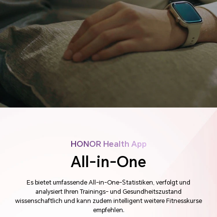
HONOR Health App
Vielfältige Gesundheitsdaten
All-in-One
Unterschiedliche
Bedürfnisse erfüllen
Es bietet umfassende All-in-One-Statistiken, verfolgt und
analysiert Ihren Trainings- und Gesundheitszustand
wissenschaftlich und kann zudem intelligent weitere Fitnesskurse
empfehlen.