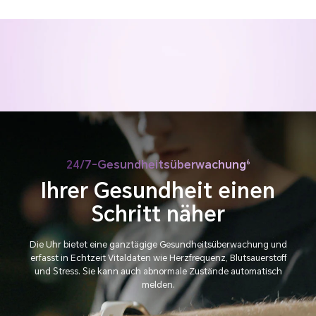
Mehr als nur Wohlbefinden
24/7-Gesundheitsüberwachung
Bereit? Los!
6
Ihrer Gesundheit
einen
Schritt näher
Die Uhr bietet eine ganztägige Gesundheitsüberwachung und
erfasst
in Echtzeit Vitaldaten wie Herzfrequenz, Blutsauerstoff
und Stress.
Sie kann auch abnormale Zustände automatisch
melden.