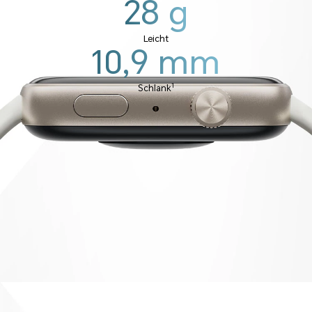
28
g
Leicht
10,9
mm
1
Schlank