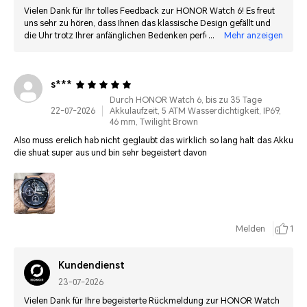
Vielen Dank für Ihr tolles Feedback zur HONOR Watch 6! Es freut
uns sehr zu hören, dass Ihnen das klassische Design gefällt und
die Uhr trotz Ihrer anfänglichen Bedenken perfekt an Ihrem
Mehr anzeigen
Handgelenk sitzt. Besonders schön ist, dass Sie mit der
Akkulaufzeit im Vergleich zu Ihrer vorherigen Galaxy Watch so
zufrieden sind. Wir wünschen Ihnen weiterhin viel Freude mit Ihrer
s***
HONOR Watch 6!
Durch HONOR Watch 6, bis zu 35 Tage
22-07-2026
Akkulaufzeit, 5 ATM Wasserdichtigkeit, IP69,
46 mm, Twilight Brown
Also muss erelich hab nicht geglaubt das wirklich so lang halt das Akku
die shuat super aus und bin sehr begeistert davon
Melden
1
Kundendienst
23-07-2026
Vielen Dank für Ihre begeisterte Rückmeldung zur HONOR Watch