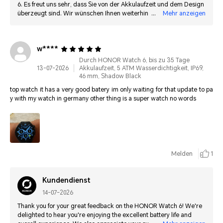
6. Es freut uns sehr, dass Sie von der Akkulaufzeit und dem Design
überzeugt sind. Wir wünschen Ihnen weiterhin viel Freude mit
Mehr anzeigen
Ihrer Smartwatch!
w****
Durch HONOR Watch 6, bis zu 35 Tage
13-07-2026
Akkulaufzeit, 5 ATM Wasserdichtigkeit, IP69,
46 mm, Shadow Black
top watch it has a very good batery im only waiting for that update to pa
y with my watch in germany other thing is a super watch no words
Melden
1
Kundendienst
14-07-2026
Thank you for your great feedback on the HONOR Watch 6! We're
delighted to hear you're enjoying the excellent battery life and