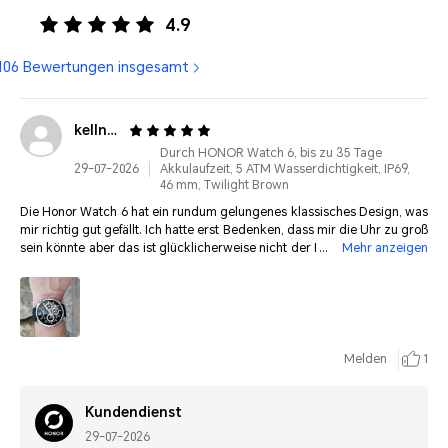
4.9
106 Bewertungen insgesamt
kellner*******@outlook.de
Durch HONOR Watch 6, bis zu 35 Tage
29-07-2026
Akkulaufzeit, 5 ATM Wasserdichtigkeit, IP69,
46 mm, Twilight Brown
Die Honor Watch 6 hat ein rundum gelungenes klassisches Design, was
mir richtig gut gefällt. Ich hatte erst Bedenken, dass mir die Uhr zu groß
sein könnte aber das ist glücklicherweise nicht der Fall. Meine Handgel
Mehr anzeigen
enke haben 18,5 cm Umfang und die Uhr sieht toll aus. Ich hatte zuvor ei
ne Galaxy Watch 8 aber die Akkulaufzeit von maximal 2 Tagen ist unteri
rdisch.
Melden
1
Kundendienst
29-07-2026