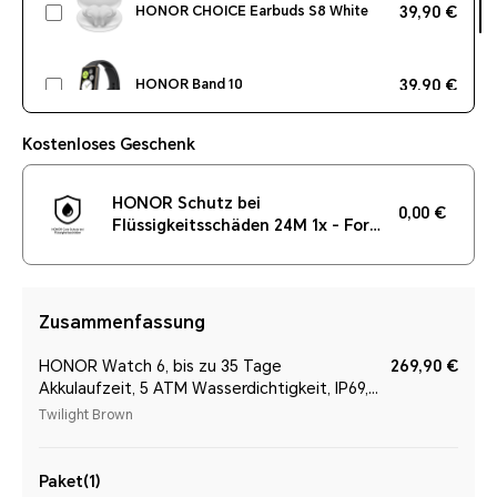
HONOR CHOICE Earbuds S8 White
39,90 €
HONOR Band 10
39,90 €
Kostenloses Geschenk
HONOR CHOICE enabot Pet
69,90 €
Companion Robot
HONOR Schutz bei
0,00 €
Flüssigkeitsschäden 24M 1x - For
HONOR Watch 6
Zusammenfassung
HONOR Watch 6, bis zu 35 Tage
269,90 €
Akkulaufzeit, 5 ATM Wasserdichtigkeit, IP69,
46 mm, Twilight Brown
Twilight Brown
Paket(1)