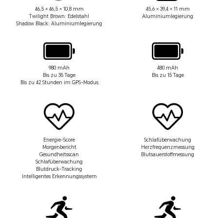
46,5 × 46,5 × 10,8 mm
45,6 × 39,4 × 11 mm
Twilight Brown: Edelstahl
Aluminiumlegierung
Shadow Black: Aluminiumlegierung
980 mAh
480 mAh
Bis zu 35 Tage
Bis zu 15 Tage
Bis zu 42 Stunden im GPS-Modus
Energie-Score
Schlafüberwachung
Morgenbericht
Herzfrequenzmessung
Gesundheitsscan
Blutsauerstoffmessung
Schlafüberwachung
Blutdruck-Tracking
Intelligentes Erkennungssystem