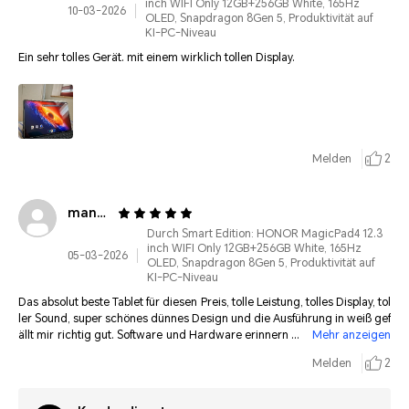
inch WIFI Only 12GB+256GB White, 165Hz
10-03-2026
OLED, Snapdragon 8Gen 5, Produktivität auf
KI-PC-Niveau
Ein sehr tolles Gerät. mit einem wirklich tollen Display.
Melden
2
manuelzi********@web.de
Durch Smart Edition: HONOR MagicPad4 12.3
inch WIFI Only 12GB+256GB White, 165Hz
05-03-2026
OLED, Snapdragon 8Gen 5, Produktivität auf
KI-PC-Niveau
Das absolut beste Tablet für diesen Preis, tolle Leistung, tolles Display, tol
ler Sound, super schönes dünnes Design und die Ausführung in weiß gef
ällt mir richtig gut. Software und Hardware erinnern mich an das iPad P
Mehr anzeigen
ro, was mir sehr gefällt. Und super schnelle Lieferung. Und tolles Gratis
Melden
2
Zubehör. Nur Lob an HONOR, weiter so😍