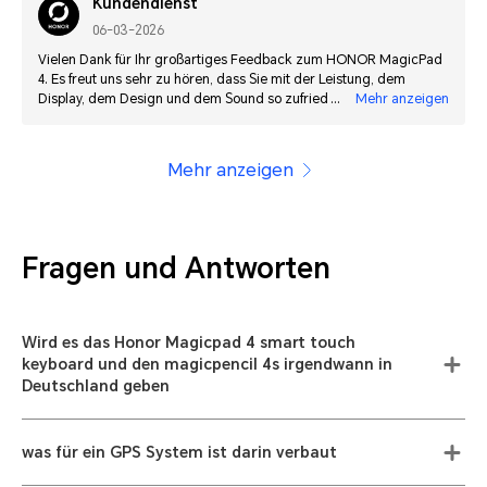
Kundendienst
06-03-2026
Vielen Dank für Ihr großartiges Feedback zum HONOR MagicPad
4. Es freut uns sehr zu hören, dass Sie mit der Leistung, dem
Display, dem Design und dem Sound so zufrieden sind. Auch Ihr
Mehr anzeigen
Vergleich mit anderen Premium-Tablets ist ein großes Kompliment
für uns. Wir wünschen Ihnen weiterhin viel Freude mit Ihrem
HONOR MagicPad 4.
Mehr anzeigen
Fragen und Antworten
Wird es das Honor Magicpad 4 smart touch
keyboard und den magicpencil 4s irgendwann in
Deutschland geben
was für ein GPS System ist darin verbaut