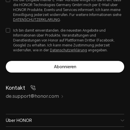
die HONOR Technologies Germany GmbH mich per E-Mail uber
HONOR Produkte, Events und Services informiert. Ich kann meine
Einwilligung jederzeit widerrufen. Fur weitere Informationen siehe
DATENSCHUTZERKLARUNG
.
Ich bin damit einverstanden, die neuesten Angebote und
Informationen über Produkte, Veranstaltungen und
Dienstleistungen von Honor auf Plattformen Dritter (Facebook,
Google) zu erhalten. Ich kann meine Zustimmung jederzeit
widerrufen, wie in der
Datenschutzerklärung
angegeben.
Abonnieren
Kontakt
de.support@honor.com
Über HONOR