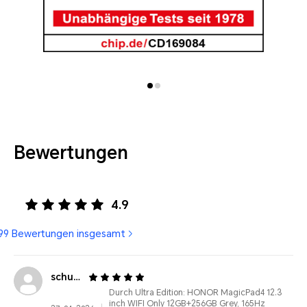
Bewertungen
4.9
99 Bewertungen insgesamt
schu****@petalmail.com
Durch Ultra Edition: HONOR MagicPad4 12.3
inch WIFI Only 12GB+256GB Grey, 165Hz