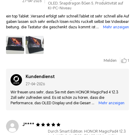
27-04-2026
OLED, Snapdragon 8Gen 5, Produktivität auf
KI-PC-Niveau
ein top Tablet ,Versand erfolgt sehr schnell.Tablet ist sehr schnell alle Auf
gaben lassen sich sehr einfach lösen nichts ruckelt selbst bei Videobear
beitung. die Tastatur die geschenkt dazu kommt ist auch sehr bequem
Mehr anzeigen
der Stylus macht auch was er soll 😁vereinfacht das leben das Display is
t auch ein traum.bin sehr zufrieden und kann es nur weiter empfehlen.
Melden
1
Kundendienst
27-04-2026
Wir freuen uns sehr, dass Sie mit dem HONOR MagicPad 4 12.3
Zoll sehr zufrieden sind. Es ist schön zu hören, dass die
Performance, das OLED Display und die Gesamtbedienung Ihren
Mehr anzeigen
Erwartungen entsprechen und auch das Zubehör für Sie einen
Mehrwert bietet.
J****
Durch Smart Edition: HONOR MagicPad4 12.3