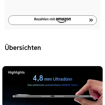
Übersichten
4,8
mm Ultradünn