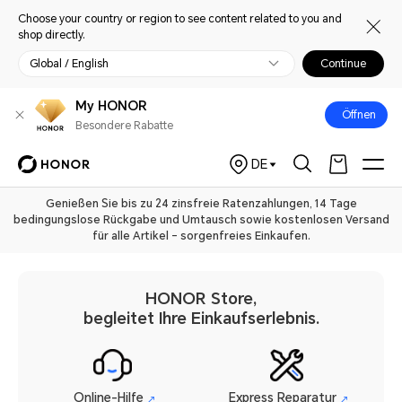
Choose your country or region to see content related to you and
shop directly.
Global / English
Continue
My HONOR
Öffnen
Besondere Rabatte
DE
Genießen Sie bis zu 24 zinsfreie Ratenzahlungen, 14 Tage
bedingungslose Rückgabe und Umtausch sowie kostenlosen Versand
für alle Artikel – sorgenfreies Einkaufen.
HONOR Store,
begleitet Ihre Einkaufserlebnis.
Online-Hilfe
Express Reparatur
↗
↗