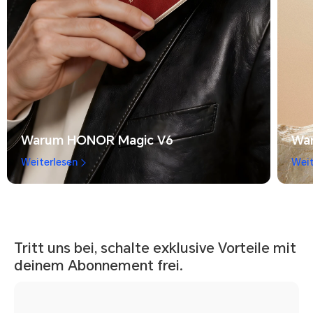
Warum HONOR Magic V6
Wa
Weiterlesen
Weit
Tritt uns bei, schalte exklusive Vorteile mit
deinem Abonnement frei.