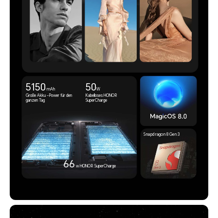
5150
50
mAh
W
Große Akku –Power für den
Kabelloses HONOR
ganzen Tag
SuperCharge
66
w HONOR SuperCharge