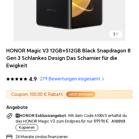
1
/
7
HONOR Magic V3 12GB+512GB Black Snapdragon 8
Gen 3 Schlankes Design Das Scharnier für die
Ewigkeit
4.9
279 Bewertungen insgesamt
Coupon: 100,00 € Rabatt
Jetzt einlösen
Angebote
2️⃣HONOR Exklusivangebot:
Mit dem Code A100V3 erhältst du
das HONOR Magic V3 zum Endpreis für nur 899,90 €.
A100V3
Kopieren
24 Monate zinslos finanzieren.