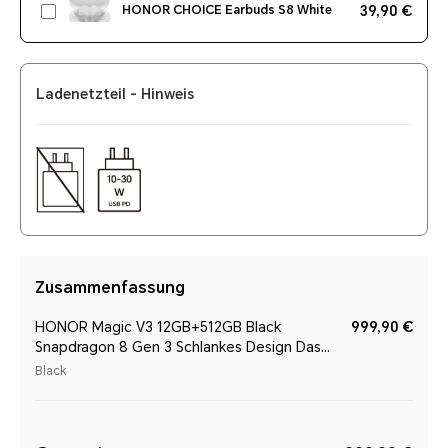
HONOR CHOICE Earbuds S8 White
39,90 €
HONOR Earbuds Open Polar Gold
49,90 €
Ladenetzteil - Hinweis
Für HONOR Magic V6 - HONOR
69,90 €
Magic-Pen Black
99,90 €
HONOR CHOICE Watch 2 Pro Black
Zusammenfassung
HONOR Magic V3 12GB+512GB Black
999,90 €
Snapdragon 8 Gen 3 Schlankes Design Das
Scharnier für die Ewigkeit
Black