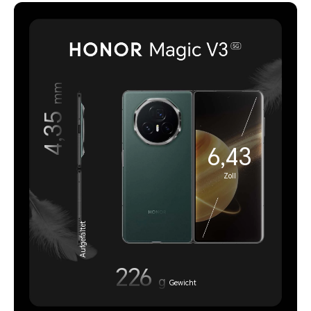
mm
4,35
6,43
Zoll
Aufgefaltet
226
g
Gewicht