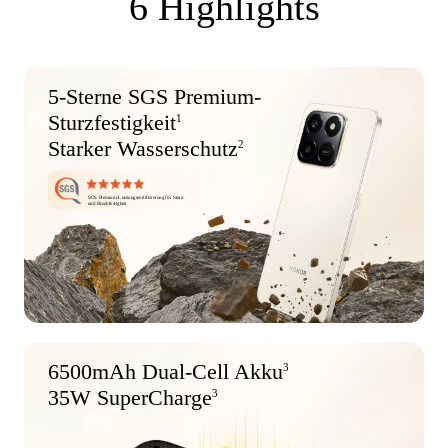
6 Highlights
5-Sterne SGS Premium-
Sturzfestigkeit
1
Starker Wasserschutz
2
SGS Premium-Leistungszertifizierung für Sturz-
und Bruchfestigkeit
6500mAh Dual-Cell Akku
3
35W SuperCharge
3