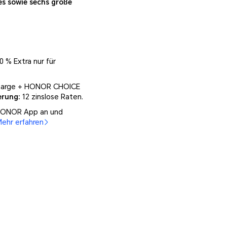
es sowie sechs große
 % Extra nur für
harge + HONOR CHOICE
erung:
12 zinslose Raten.
 HONOR App an und
ehr erfahren