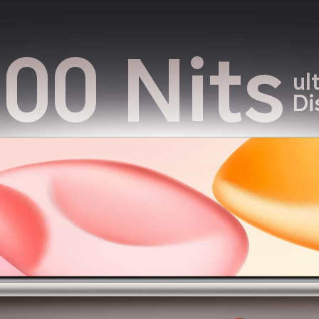
00 Nits
ul
Di