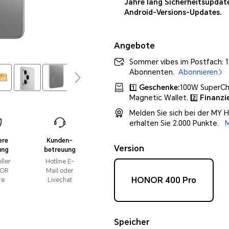
Jahre lang Sicherheitsupdat
Android-Versions-Updates.
Angebote
Sommer vibes im Postfach: 10
Abonnenten.
Abonnieren
1️⃣
Geschenke:
100W SuperC
Magnetic Wallet. 2️⃣
Finanzi
Melden Sie sich bei der MY
erhalten Sie 2.000 Punkte.
M
ere
Kunden-
Version
ung
betreuung
eller
Hotline E-
OR
Mail oder
HONOR 400 Pro
re
Livechat
Speicher