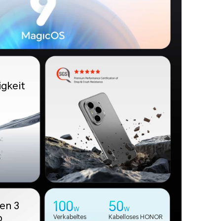
gkeit
100
50
en 3
W
W
p
Verkabeltes
Kabelloses HONOR