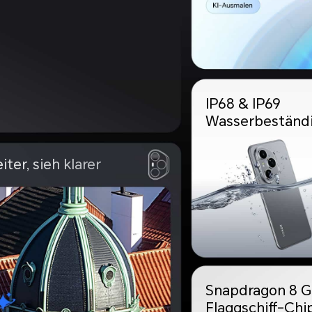
IP68 & IP69
Wasserbeständi
ter, sieh klarer
Snapdragon 8 G
Flaggschiff-Chi