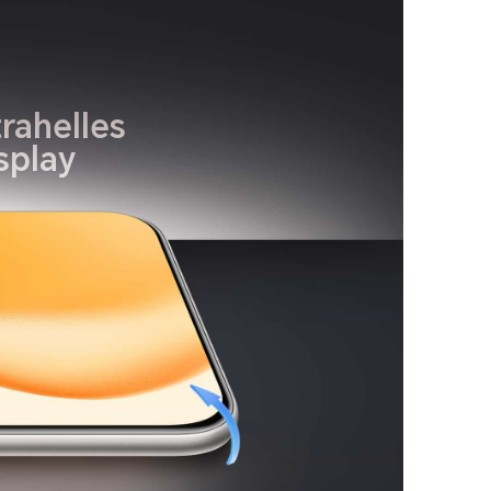
trahelles
splay