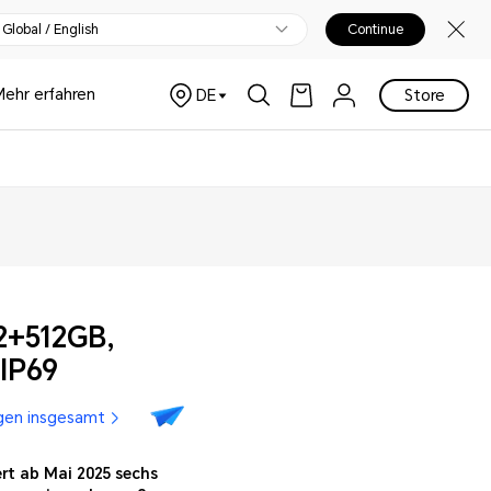
Global / English
Continue
Mehr erfahren
DE
Store
Fragen und Antworten
Support
Mich benachrichtigen
2+512GB,
&IP69
gen insgesamt
t ab Mai 2025 sechs