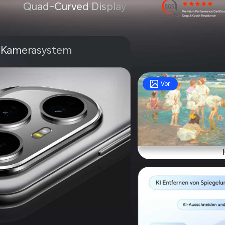
Quad-Curved Display
I-Kamerasystem
Vor