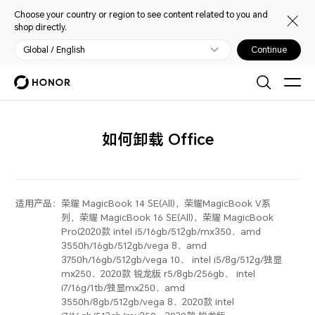
Choose your country or region to see content related to you and
shop directly.
Global / English
Continue
如何卸载 Office
适用产品：
荣耀 MagicBook 14 SE(All)，荣耀MagicBook V系
列，荣耀 MagicBook 16 SE(All)，荣耀 MagicBook
Pro(2020款 intel i5/16gb/512gb/mx350、amd
3550h/16gb/512gb/vega 8、amd
3750h/16gb/512gb/vega 10、 intel i5/8g/512g/独显
mx250、2020款 锐龙版 r5/8gb/256gb、 intel
i7/16g/1tb/独显mx250、amd
3550h/8gb/512gb/vega 8、2020款 intel