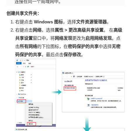
连接在同一个局域网中。
创建共享文件夹：
右键点击
Windows 图标
，选择
文件资源管理器
。
右键点击
网络
，选择
属性
>
更改高级共享设置
。 在
高级
共享设置
窗口中，将
网络发现
更改为
启用网络发现
。点
击
所有网络
的下拉图标，在
密码保护的共享
中选择
无密
码保护的共享
，最后点击
保存修改
。