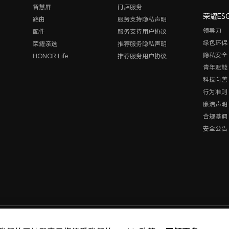
智慧屏
门店服务
荣耀ES
路由
服务支持隐私声明
领导力
配件
服务支持用户协议
绿色环保
荣耀亲选
推荐服务隐私声明
隐私安全
HONOR Life
推荐服务用户协议
青年赋能
科技向善
行为准则
廉洁声明
合规基调
安全公告
版权所有 © 荣耀终端股份