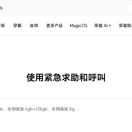
y.
平板
穿戴
音频
更多产品
MagicOS
荣耀 AI
荣耀俱
使用紧急求助和呼叫
荣耀X30i(移动版 8gb+128gb、全网通版 6gb+128gb、全网通版 8gb+128gb)