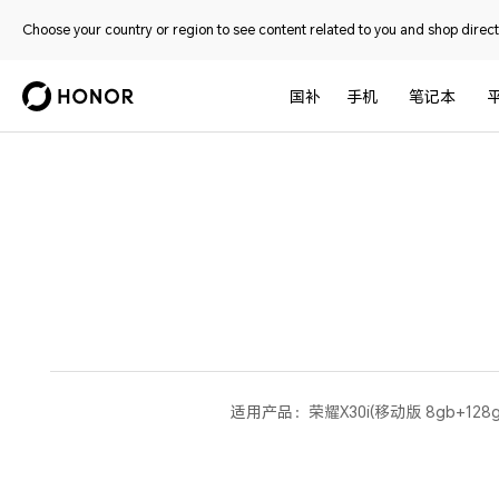
Choose your country or region to see content related to you and shop directl
国补
手机
笔记本
适用产品：