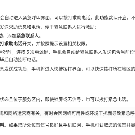
键，会自动进入紧急呼叫界面，可以拨打求助电话。此功能默认开启，
发送求助信息和电话，便于紧急联系人进行救助：
助
，添加
紧急联系人
。
打求助电话
开关，并按照提示设置相关权限。
情况时，连按 5 次电源键，
手机
会自动给紧急联系人发送包含当前位
毕后自动挂断电话。
息发送成功后，
手机
将进入快捷拨打界面，可以快速拨打所在地区
状态且位于服务区内，即使锁屏或无信号，也可以拨打紧急电话。
规和网络运营商有关，有时会因网络可用性或环境干扰而导致紧急呼
叫
。如果您所处位置信号良好且
手机
联网，
手机
可获取您的位置并