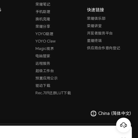
荣耀笔记
G
快速链接
手机助理
荣耀俱乐部
换机克隆
荣耀讲堂
荣耀分享
开发者服务平台
YOYO助理
星耀终端
YOYO Claw
供应商合作意向登记
Magic视界
电脑管家
远程服务
超级工作台
预置应用公示
驱动下载
Rec.709还原LUT下载
China
(简体中文)
有限公司 2020-2026 保留一切权利。
粤公网安备44030002002883
粤ICP备20047157号