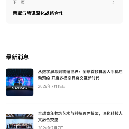
下一页
荣耀与腾讯深化战略合作
最新消息
从数字屏幕到物理世界：全球首款机器人手机启
动预约 开启多模态具身交互新时代
2026年7月18日
全球青年共筑艺术与科技跨界桥梁，深化科技人
文融合交流
2026年7月7日