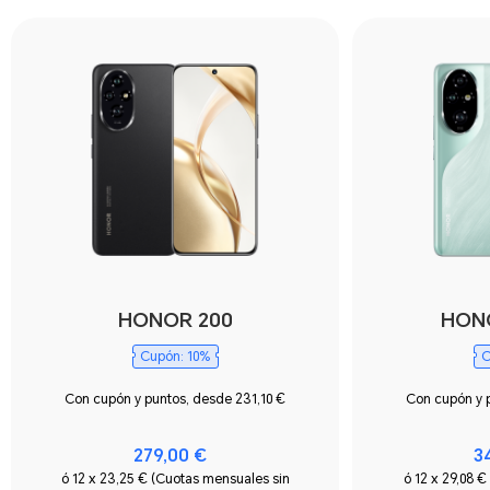
HONOR 200
HONO
Cupón: 10%
C
Con cupón y puntos, desde 231,10 €
Con cupón y 
279,00 €
3
ó 12 x 23,25 € (Cuotas mensuales sin
ó 12 x 29,08 