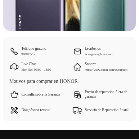
Teléfono gratuito
Escríbenos
900822712
es.support@honor.com
Live Chat
Soporte
Mon-Sat: 09:00 - 18:00
https://www.honor.com/es/support
Motivos para comprar en HONOR
Precio de reparación fuera de
Consulta sobre la Garantía
garantía
Diagnóstico remoto
Servicio de Reparación Postal