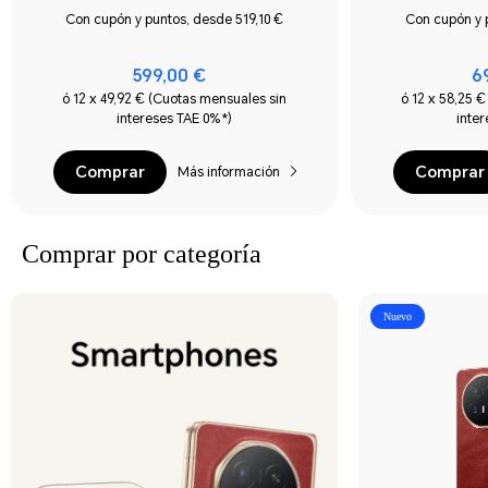
Con cupón y puntos, desde 519,10 €
Con cupón y 
599,00 €
6
ó 12 x 49,92 € (Cuotas mensuales sin
ó 12 x 58,25 
intereses TAE 0%*)
inte
Comprar
Comprar
Más información
Comprar por categoría
Nuevo