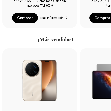
ó 12 x 191,58 € (Cuotas mensuales sin
ó 12 x 20,75 
intereses TAE 0%*)
inte
Comprar
Comprar
Más información
¡Más vendidos!