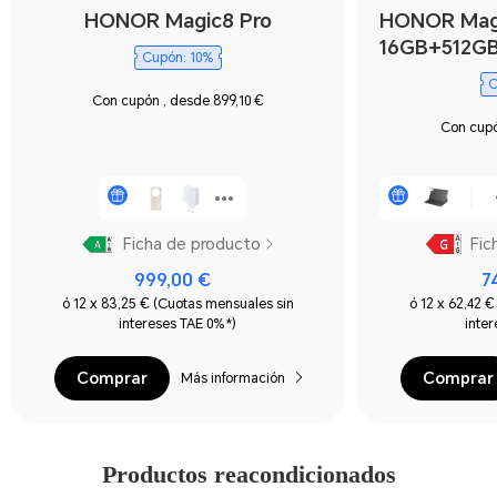
HONOR Magic8 Pro
HONOR Mag
16GB+512G
Cupón: 10%
C
Con cupón , desde 899,10 €
Con cupó
Ficha de producto
Fic
999,00 €
7
ó 12 x 83,25 € (Cuotas mensuales sin
ó 12 x 62,42 
intereses TAE 0%*)
inte
Comprar
Comprar
Más información
Productos reacondicionados