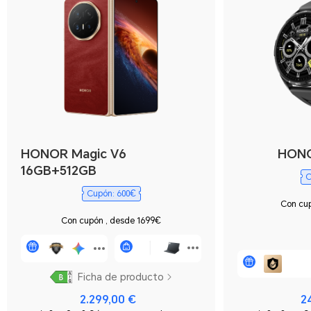
HONOR Magic V6
HONO
16GB+512GB
C
Cupón: 600€
Con cup
Con cupón , desde 1699€
Ficha de producto
2.299,00 €
2