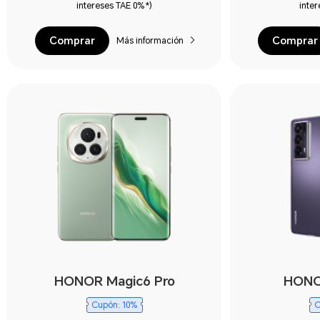
intereses TAE 0%*)
inte
Comprar
Comprar
Más información
HONOR Magic6 Pro
HONO
Cupón: 10%
C