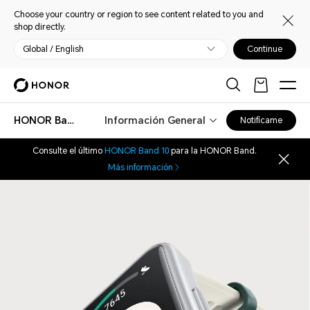
Choose your country or region to see content related to you and
shop directly.
Global / English
Continue
HONOR Band 7
Información General
Notifícame
Consulte el último
HONOR Band 10
para la HONOR Band.
Más información