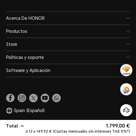
Acerca De HONOR
Productos
Store
Políticas y soporte
Software y Aplicación
Spain
(Español)
1.799,00 €
Total
Mapa del sitio
Declaración de privacidad
Términos de uso
Legal
ó 12 x 149,92 € (Cuotas mensuales sin intereses TAE 0%*)
Política de cookies