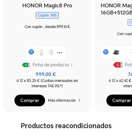
HONOR Magic8 Pro
HONOR Mag
16GB+512G
Cupón: 10%
C
Con cupón , desde 899,10 €
Con cupó
Ficha de producto
Fic
999,00 €
7
ó 12 x 83,25 € (Cuotas mensuales sin
ó 12 x 62,42 
intereses TAE 0%*)
inte
Comprar
Comprar
Más información
Productos reacondicionados