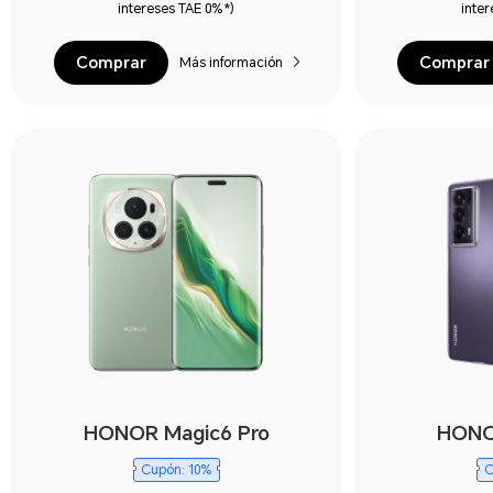
intereses TAE 0%*)
inte
Comprar
Comprar
Más información
HONOR Magic6 Pro
HONO
Cupón: 10%
C