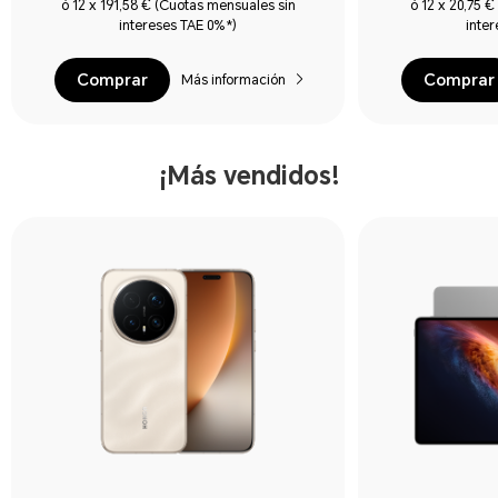
ó 12 x 191,58 € (Cuotas mensuales sin
ó 12 x 20,75 
intereses TAE 0%*)
inte
Comprar
Comprar
Más información
¡Más vendidos!