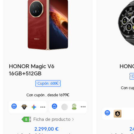
HONOR Magic V6
HONO
16GB+512GB
C
Cupón: 600€
Con cup
Con cupón , desde 1699€
Ficha de producto
2.299,00 €
2