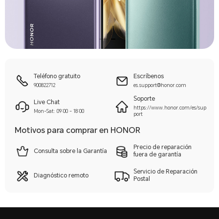
Teléfono gratuito
Escríbenos
900822712
es.support@honor.com
Soporte
Live Chat
https://www.honor.com/es/sup
Mon-Sat: 09:00 - 18:00
port
Motivos para comprar en HONOR
Precio de reparación
Consulta sobre la Garantía
fuera de garantía
Servicio de Reparación
Diagnóstico remoto
Postal