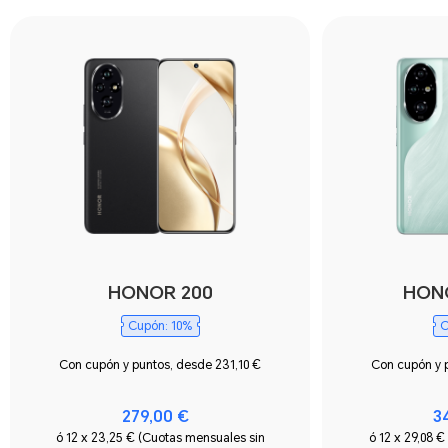
HONOR 200
HONO
Cupón: 10%
C
Con cupón y puntos, desde 231,10 €
Con cupón y 
279,00 €
3
ó 12 x 23,25 € (Cuotas mensuales sin
ó 12 x 29,08 