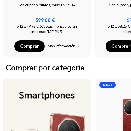
Con cupón y puntos, desde 519,10 €
Con cupón y 
599,00 €
6
ó 12 x 49,92 € (Cuotas mensuales sin
ó 12 x 58,25 
intereses TAE 0%*)
inte
Comprar
Comprar
Más información
Comprar por categoría
Nuevo