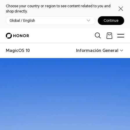
Choose your country or region to see content related to you and
shop directly.
Global / English
Continue
MagicOS 10
Información General
MagicOS