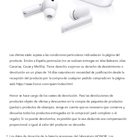
Las ofertas están sujetas a las condiciones particulares indicadas en la página del
producto. Envíos a España peninsular (no se realizan entregas en Islas Baleares ,Islas
Canarias, Ceuta y Melilla). Tiene derecho a ejercer su derecho de desistimiento o
devolución en un plazo de 14 días naturales sin necesidad de justificación desde la
recepción del producto por la compra de cualquier pedido comprado en la página
web https://www.honor.com/spain/index.html.
Honor se hace cargo de los costes de devolución. Para las devoluciones de
productos objeto de ofertas y descuentos en la compra de paquetes de productos
(packs) o productos de obsequio, tenga en cuenta que es necesario que conserve y
devuelva todos los productos entregados en la compra (el pack completo o el
regalo). Si no puede devolverlos, es posible que le sea deducida una compensación
proporcional o igual al valor del producto no devuelto.
Los datos de duración de la batería provienen del laboratorio HONOR. Los