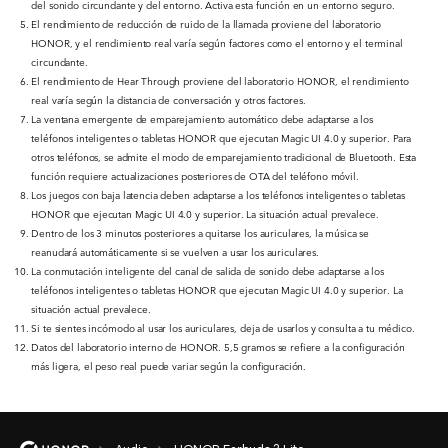
del sonido circundante y del entorno. Activa esta función en un entorno seguro.
El rendimiento de reducción de ruido de la llamada proviene del laboratorio
HONOR, y el rendimiento real varía según factores como el entorno y el terminal
circundante.
El rendimiento de Hear Through proviene del laboratorio HONOR, el rendimiento
real varía según la distancia de conversación y otros factores.
La ventana emergente de emparejamiento automático debe adaptarse a los
teléfonos inteligentes o tabletas HONOR que ejecutan Magic UI 4.0 y superior. Para
otros teléfonos, se admite el modo de emparejamiento tradicional de Bluetooth. Esta
función requiere actualizaciones posteriores de OTA del teléfono móvil.
Los juegos con baja latencia deben adaptarse a los teléfonos inteligentes o tabletas
HONOR que ejecutan Magic UI 4.0 y superior. La situación actual prevalece.
Dentro de los 3 minutos posteriores a quitarse los auriculares, la música se
reanudará automáticamente si se vuelven a usar los auriculares.
La conmutación inteligente del canal de salida de sonido debe adaptarse a los
teléfonos inteligentes o tabletas HONOR que ejecutan Magic UI 4.0 y superior. La
situación actual prevalece.
Si te sientes incómodo al usar los auriculares, deja de usarlos y consulta a tu médico.
Datos del laboratorio interno de HONOR. 5,5 gramos se refiere a la configuración
más ligera, el peso real puede variar según la configuración.