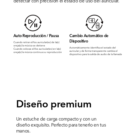
detectar con precisión el estado de uso del auricular.
Auto Reproducción / Pausa
Cambio Automático de
Dispositivo
Cuando retirar el/los auricular(es) de la(s)
oreja(s) la música se detiene
Automáticamente identifica el estado del
Cuando colocas el/los auricular(es) en la(s)
auricular y de forma transparente cambia el
oreja(s) la música continua su reproducción
dispositivo para la salida de audio de la llamada
Diseño premium
Un estuche de carga compacto y con un
diseño exquisito. Perfecto para tenerlo en tus
manos.