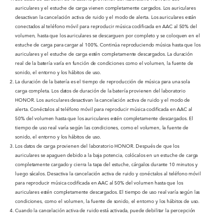
auriculares y el estuche de carga vienen completamente cargados. Los auriculares
desactivan la cancelación activa de ruido y el modo de alerta. Los auriculares están
conectados al teléfono móvil para reproducir música codificada en AAC al 50% del
volumen, hasta que los auriculares se descarguen por completo y se coloquen en el
estuche de carga para cargar al 100%. Continúa reproduciendo música hasta que los
auriculares y el estuche de carga estén completamente descargados. La duración
real de la batería varía en función de condiciones como el volumen, la fuente de
sonido, el entorno y los hábitos de uso.
La duración de la batería es el tiempo de reproducción de música para una sola
carga completa. Los datos de duración de la batería provienen del laboratorio
HONOR. Los auriculares desactivan la cancelación activa de ruido y el modo de
alerta. Conéctalos al teléfono móvil para reproducir música codificada en AAC al
50% del volumen hasta que los auriculares estén completamente descargados. El
tiempo de uso real varía según las condiciones, como el volumen, la fuente de
sonido, el entorno y los hábitos de uso.
Los datos de carga provienen del laboratorio HONOR. Después de que los
auriculares se apaguen debido a la baja potencia, colócalos en un estuche de carga
completamente cargado y cierra la tapa del estuche, cárgalos durante 10 minutos y
luego sácalos. Desactiva la cancelación activa de ruido y conéctalos al teléfono móvil
para reproducir música codificada en AAC al 50% del volumen hasta que los
auriculares estén completamente descargados. El tiempo de uso real varía según las
condiciones, como el volumen, la fuente de sonido, el entorno y los hábitos de uso.
Cuando la cancelación activa de ruido está activada, puede debilitar la percepción