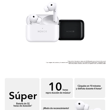
* Datos de los laboratorios internos de HONORpueden variar en función del uso real
* Las imágenes del producto y el contenido de la pantalla se proporcionan sólo como referenciaLas características y especificaciones
reales del producto (incluidos, entre otros, el aspectoel color y el tamaño) pueden
10
Cárgalos en 10 minutos
y disfruta durante 4 horas
3
Súper
horas
repro ducción de música
2
Batería de 32
horas de duración
1
¡Modo de reconocimiento!